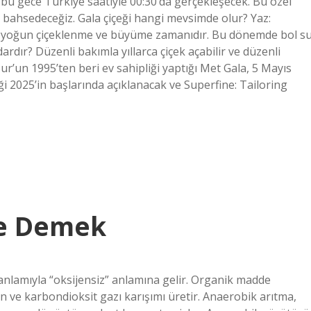
u gece Türkiye saatiyle 00:30’da gerçekleşecek. Bu özel
 bahsedeceğiz. Gala çiçeği hangi mevsimde olur? Yaz:
n yoğun çiçeklenme ve büyüme zamanıdır. Bu dönemde bol s
ardır? Düzenli bakımla yıllarca çiçek açabilir ve düzenli
ur’un 1995’ten beri ev sahipliği yaptığı Met Gala, 5 Mayıs
i 2025’in başlarında açıklanacak ve Superfine: Tailoring
Ne Demek
nlamıyla “oksijensiz” anlamına gelir. Organik madde
n ve karbondioksit gazı karışımı üretir. Anaerobik arıtma,