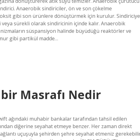
gazına dönüştürerek atık suyu temizler. Anaerobik çürütücü
ndirici. Anaerobik sindiriciler, ön ve son çökelme
sit gibi son ürünlere dönüştürmek için kurulur. Sindiriciye
veya sürekli olarak sindiricinin içinde kalır. Anaerobik
ganizmaların süspansiyon halinde büyüdüğü reaktörler ve
Çamur gibi partikül madde…
bir Masrafı Nedir
ift ağındaki muhabir bankalar tarafından tahsil edilen
anından diğerine seyahat etmeye benzer. Her zaman direkt
lantı uçuşuyla şehirden şehre seyahat etmeniz gerekebilir