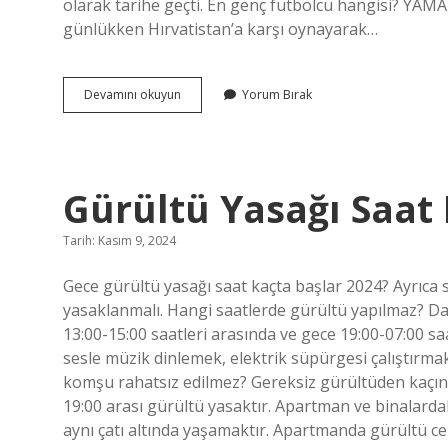
olarak tarihe geçti. En genç futbolcu hangisi? YA
günlükken Hırvatistan’a karşı oynayarak…
En
Devamını okuyun
Yorum Bırak
Genç
Futbolcular
Kaç
Yaşında
Gürültü Yasağı Saat 
Tarih: Kasım 9, 2024
Gece gürültü yasağı saat kaçta başlar 2024? Ayrıca 
yasaklanmalı. Hangi saatlerde gürültü yapılmaz? Dair
13:00-15:00 saatleri arasında ve gece 19:00-07:00 s
sesle müzik dinlemek, elektrik süpürgesi çalıştırm
komşu rahatsız edilmez? Gereksiz gürültüden kaçınıl
19:00 arası gürültü yasaktır. Apartman ve binalard
aynı çatı altında yaşamaktır. Apartmanda gürültü 