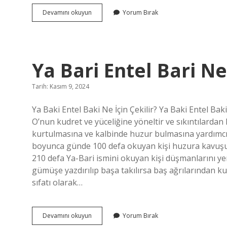
Atkaracalar
Devamını okuyun
Yorum Bırak
Ne
Zaman
Ilçe
Oldu
Ya Bari Entel Bari 
Tarih: Kasım 9, 2024
Ya Baki Entel Baki Ne İçin Çekilir? Ya Baki Entel Baki 
O’nun kudret ve yüceliğine yöneltir ve sıkıntılardan 
kurtulmasına ve kalbinde huzur bulmasına yardımcı ol
boyunca günde 100 defa okuyan kişi huzura kavuşu
210 defa Ya-Bari ismini okuyan kişi düşmanlarını yene
gümüşe yazdırılıp başa takılırsa baş ağrılarından k
sıfatı olarak…
Ya
Devamını okuyun
Yorum Bırak
Bari