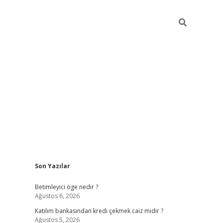
Sidebar
Son Yazılar
tulipbet giriş
Betimleyici öge nedir ?
Ağustos 6, 2026
Katılım bankasından kredi çekmek caiz midir ?
Ağustos 5, 2026