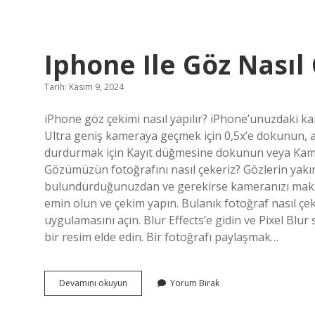
Entel
Bari
Ne
Demek
Iphone Ile Göz Nasıl 
Tarih: Kasım 9, 2024
iPhone göz çekimi nasıl yapılır? iPhone’unuzdaki ka
Ultra geniş kameraya geçmek için 0,5x’e dokunun, 
durdurmak için Kayıt düğmesine dokunun veya Kamer
Gözümüzün fotoğrafını nasıl çekeriz? Gözlerin yakı
bulundurduğunuzdan ve gerekirse kameranızı makroy
emin olun ve çekim yapın. Bulanık fotoğraf nasıl çek
uygulamasını açın. Blur Effects’e gidin ve Pixel Blu
bir resim elde edin. Bir fotoğrafı paylaşmak…
Iphone
Devamını okuyun
Yorum Bırak
Ile
Göz