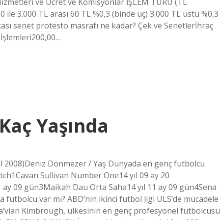
 Hizmetleri ve Ücret ve Komisyonlar İŞLEM TÜRÜ (TL
e 3.000 TL arası 60 TL %0,3 (binde üç) 3.000 TL üstü %0,3
nkası senet protesto masrafı ne kadar? Çek ve Senetlerİhraç
İşlemleri200,00…
 Kaç Yaşında
lül 2008)Deniz Dönmezer / Yaş Dünyada en genç futbolcu
tch1Cavan Sullivan Number One14 yıl 09 ay 20
 ay 09 gün3Maikah Dau Orta Saha14 yıl 11 ay 09 gün4Sena
a futbolcu var mı? ABD’nin ikinci futbol ligi ULS’de mücadele
Da’vian Kimbrough, ülkesinin en genç profesyonel futbolcusu