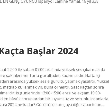
MAL EN GENÇ OYUNCU İspanyol Lamine Yamal, 16 yıl 338
Kaçta Başlar 2024
saat 22.00 ile sabah 07.00 arasında yüksek ses çıkarmak da
e sakinleri her türlü gürültüden kaçınmalıdır. Hafta içi
aatleri arasında yüksek sesle gürültü yapmak yasaktır. Yükse
ak, matkap kullanmak vb. buna örnektir. Saat kaçtan sonra
malıdır. İş günlerinde 13:00-15:00 arası ve akşam 19:00-
aki en büyük sorunlardan biri uyumsuz ve sorunlu insanlarla
cezası 2024 ne kadar? Gürültücü komşuya diğer apartman…