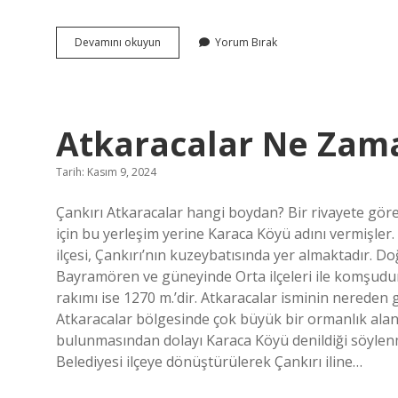
Gürültü
Devamını okuyun
Yorum Bırak
Yasağı
Saat
Kaçta
Başlar
2024
Atkaracalar Ne Zama
Tarih: Kasım 9, 2024
Çankırı Atkaracalar hangi boydan? Bir rivayete gör
için bu yerleşim yerine Karaca Köyü adını vermişler. 
ilçesi, Çankırı’nın kuzeybatısında yer almaktadır.
Bayramören ve güneyinde Orta ilçeleri ile komşudu
rakımı ise 1270 m.’dir. Atkaracalar isminin nereden g
Atkaracalar bölgesinde çok büyük bir ormanlık ala
bulunmasından dolayı Karaca Köyü denildiği söylenme
Belediyesi ilçeye dönüştürülerek Çankırı iline…