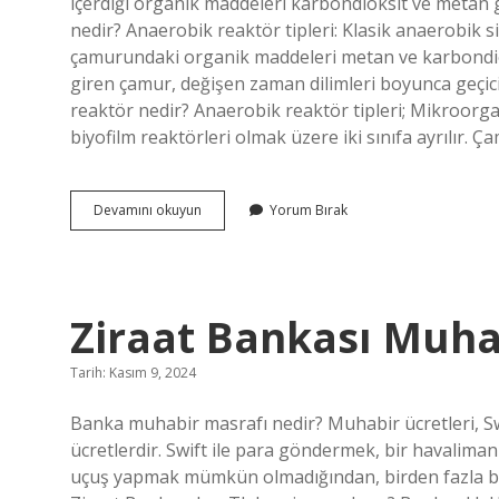
içerdiği organik maddeleri karbondioksit ve metan 
nedir? Anaerobik reaktör tipleri: Klasik anaerobik si
çamurundaki organik maddeleri metan ve karbondiok
giren çamur, değişen zaman dilimleri boyunca geçici 
reaktör nedir? Anaerobik reaktör tipleri; Mikroor
biyofilm reaktörleri olmak üzere iki sınıfa ayrılır. 
Anaerobik
Devamını okuyun
Yorum Bırak
Arıtma
Ne
Demek
Ziraat Bankası Muha
Tarih: Kasım 9, 2024
Banka muhabir masrafı nedir? Muhabir ücretleri, Sw
ücretlerdir. Swift ile para göndermek, bir havalim
uçuş yapmak mümkün olmadığından, birden fazla bağ