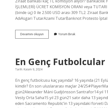
Ziraat Bankası kaç TL komisyon alıyor? Bankacılık
İŞLEMLERİ) ÜCRET KOMİSYON ORANI veya TUTARI 0 il
(binde üç) 0 ile 2.500 USD arası 309 TL2. Ziraat Ba
AdıAsgari TutarAzami TutarBanknot Protesto İptal 
Ziraat
Devamını okuyun
Yorum Bırak
Bankası
Muhabir
Masrafı
Nedir
En Genç Futbolcular
Tarih: Kasım 9, 2024
En genç futbolcusu kaç yaşında? 16 yaşında (21 Ey
kimdir? En son uluslararası maçlar 24/25#PlayerMa
gün2Alexander Máni Gudjónsson Santrafor14 yıl 11
Vesty Orta Saha15 yıl 23 gün21 satır daha 13 yaşınd
eden Sacramento Republic’in 13 yaşındaki forveti 