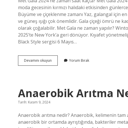
Met Gala 2024 ne zaman saat kaçta? Met Gala 2024 b
Yazılar
moda gecesinin kırmızı halıdaki etkisinden günlerce
Büyüme ve çiçeklenme zamanı Yaz, galangal için e
ve güneş ışığı çok önemlidir. Gala çiçeği ömrü ne kad
olarak çoğalabilir. Met Gala ne zaman yapılır? Winto
2025’te New York’a geri dönüyor. Kıyafet yönetmeliğ
Black Style sergisi 6 Mayıs…
Gala
Devamını okuyun
Yorum Bırak
Ne
Zaman
Yapılır
Anaerobik Arıtma 
Tarih: Kasım 9, 2024
Anaerobik arıtma nedir? Anaerobik, kelimenin tam a
anaerobik bir ortamda ayrıştığında, bakteriler meta