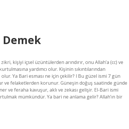
Ne Demek
zikri, kişiyi içsel üzüntülerden arındırır, onu Allah’a (cc) ve
kurtulmasına yardımcı olur. Kişinin sıkıntılarından
ur. Ya Bari esması ne için çekilir? l Bu güzel ismi 7 gün
r ve felaketlerden korunur. Güneşin doğuş saatinde günde
r ve feraha kavuşur, aklı ve zekası gelişir. El-Bari ismi
urtulmak mümkündür. Ya bari ne anlama gelir? Allah’ın bir