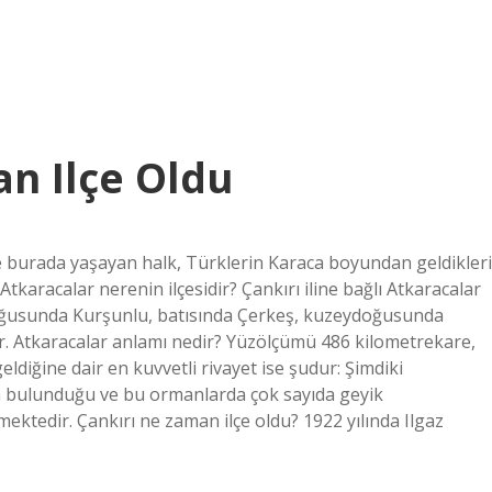
n Ilçe Oldu
e burada yaşayan halk, Türklerin Karaca boyundan geldikleri
Atkaracalar nerenin ilçesidir? Çankırı iline bağlı Atkaracalar
 Doğusunda Kurşunlu, batısında Çerkeş, kuzeydoğusunda
r. Atkaracalar anlamı nedir? Yüzölçümü 486 kilometrekare,
eldiğine dair en kuvvetli rivayet ise şudur: Şimdiki
n bulunduğu ve bu ormanlarda çok sayıda geyik
ktedir. Çankırı ne zaman ilçe oldu? 1922 yılında Ilgaz