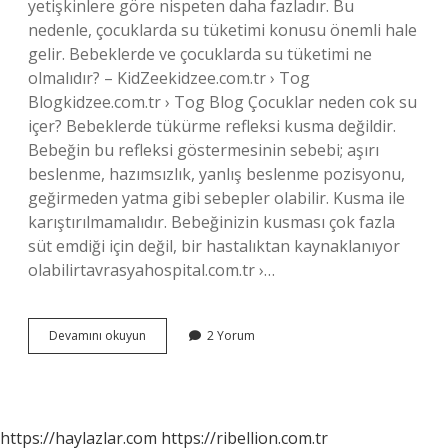
yetişkinlere göre nispeten daha fazladır. Bu
nedenle, çocuklarda su tüketimi konusu önemli hale
gelir. Bebeklerde ve çocuklarda su tüketimi ne
olmalıdır? – KidZeekidzee.com.tr › Tog
Blogkidzee.com.tr › Tog Blog Çocuklar neden cok su
içer? Bebeklerde tükürme refleksi kusma değildir.
Bebeğin bu refleksi göstermesinin sebebi; aşırı
beslenme, hazımsızlık, yanlış beslenme pozisyonu,
geğirmeden yatma gibi sebepler olabilir. Kusma ile
karıştırılmamalıdır. Bebeğinizin kusması çok fazla
süt emdiği için değil, bir hastalıktan kaynaklanıyor
olabilirtavrasyahospital.com.tr ›…
Bebeklerin
Devamını okuyun
2 Yorum
Çok
Su
Içmesi
Normal
Mi
https://haylazlar.com
https://ribellion.com.tr