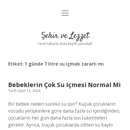
menüyü
Anasayfa
aç
Gizlilik Politikası
Şehir ve Lezzet
Yasal Uyarı
Yerel tatlarla dolu keyifli yolculuk!
Hakkımızda
Etiket:
1 günde 7 litre su içmek zararlı mı
Bebeklerin Çok Su Içmesi Normal Mi
Tarih: Eylül 13, 2024
Bir bebek neden sürekli su içer? Küçük çocukların
vücudu yetişkinlere göre daha fazla su içerdiğinden,
çocukların her gün daha fazla sıvı tüketmeleri
gerekir. Ayrıca, küçük çocuklarda ciltten su kaybı