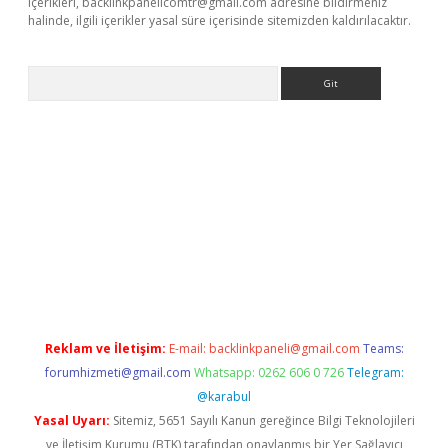
içerikleri,
backlinkpanelicomtr@gmail.com
adresine bildirmeniz
halinde, ilgili içerikler yasal süre içerisinde sitemizden kaldırılacaktır.
Arama
riş
Reklam ve İletişim:
E-mail:
backlinkpaneli@gmail.com
Teams:
forumhizmeti@gmail.com
Whatsapp: 0262 606 0 726
Telegram:
@karabul
Yasal Uyarı:
Sitemiz, 5651 Sayılı Kanun gereğince Bilgi Teknolojileri
ve İletişim Kurumu (BTK) tarafından onaylanmış bir Yer Sağlayıcı