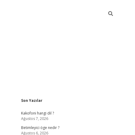
Sidebar
Son Yazılar
tulipbet giriş
Kakofoni hangi dil ?
Ağustos 7, 2026
Betimleyici öge nedir ?
Ağustos 6, 2026