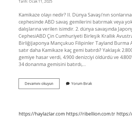
Tarih: Ocak 11, 2025
Kamikaze olayı nedir? II. Dünya Savaşı’nın sonların
cephesinde ABD savaş gemilerini batırmak veya yok
dalışlarına verilen isimdir. 2. dünya savaşında Japony
CephesiABD Çin Cumhuriyeti Birleşik Krallık Avust
BirliğiJaponya Mançukuo Filipinler Tayland Burma
satır daha Kamikaze kaç gemi batırdı? Yaklaşık 2.8
gemiye hasar verdi, 4.900 denizciyi öldürdü ve 4.800’
34 donanma gemisini batırdı,…
Kamikaze
Devamını okuyun
Yorum Bırak
Hangi
Savaş
https://haylazlar.com
https://ribellion.com.tr
https:/