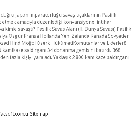
a doğru Japon İmparatorluğu savaş uçaklarının Pasifik
 etmek amacıyla düzenlediği konvansiyonel intihar
a kimle savaştı? Pasifik Savaş Alanı (II. Dünya Savaşı) Pasifik
ralya Özgür Fransa Hollanda Yeni Zelanda Kanada Sovyetler
 Azad Hind Moğol Özerk HükümetiKomutanlar ve Liderler8
00 kamikaze saldırganı 34 donanma gemisini batırdı, 368
den fazla kişiyi yaraladı. Yaklaşık 2.800 kamikaze saldırganı
/acsoft.com.tr
Sitemap