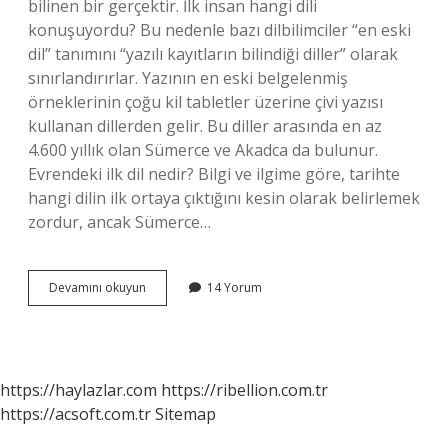
bilinen bir gerçektir. İlk insan hangi dili
konuşuyordu? Bu nedenle bazı dilbilimciler “en eski
dil” tanımını “yazılı kayıtların bilindiği diller” olarak
sınırlandırırlar. Yazının en eski belgelenmiş
örneklerinin çoğu kil tabletler üzerine çivi yazısı
kullanan dillerden gelir. Bu diller arasında en az
4.600 yıllık olan Sümerce ve Akadca da bulunur.
Evrendeki ilk dil nedir? Bilgi ve ilgime göre, tarihte
hangi dilin ilk ortaya çıktığını kesin olarak belirlemek
zordur, ancak Sümerce…
Dünyanın
Devamını okuyun
14 Yorum
Ilk
Dili
Hangi
https://haylazlar.com
https://ribellion.com.tr
https://acsoft.com.tr
Sitemap