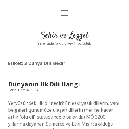
menüyü
Anasayfa
aç
Gizlilik Politikası
Şehir ve Lezzet
Yasal Uyarı
Yerel tatlarla dolu keyifli yolculuk!
Hakkımızda
Etiket:
3 Dünya Dili Nedir
Dünyanın Ilk Dili Hangi
Tarih: Ekim 4, 2024
Yeryüzündeki ilk dil nedir? En eski yazılı dillerin, yani
belgeleri günümüze ulaşan dillerin (her ne kadar
artık “ölü dil” statüsünde olsalar da) MÖ 3200
yıllarına dayanan Sümerce ve Eski Mısırca olduğu