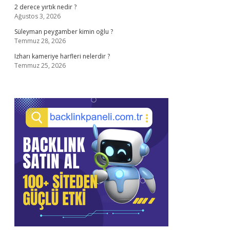
2 derece yırtık nedir ?
Ağustos 3, 2026
Süleyman peygamber kimin oğlu ?
Temmuz 28, 2026
Izharı kameriye harfleri nelerdir ?
Temmuz 25, 2026