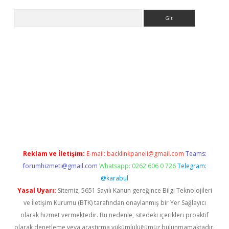
Arama
riş
Reklam ve İletişim:
E-mail:
backlinkpaneli@gmail.com
Teams:
forumhizmeti@gmail.com
Whatsapp: 0262 606 0 726
Telegram:
@karabul
Yasal Uyarı:
Sitemiz, 5651 Sayılı Kanun gereğince Bilgi Teknolojileri
ve İletişim Kurumu (BTK) tarafından onaylanmış bir Yer Sağlayıcı
olarak hizmet vermektedir. Bu nedenle, sitedeki içerikleri proaktif
olarak denetleme veya araştırma yükümlülüğümüz bulunmamaktadır.