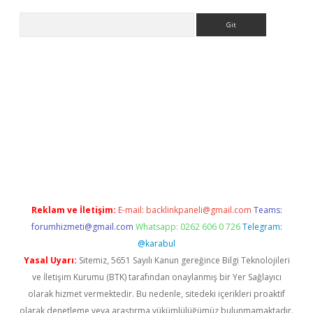
Arama
iriş
Reklam ve İletişim:
E-mail:
backlinkpaneli@gmail.com
Teams:
forumhizmeti@gmail.com
Whatsapp: 0262 606 0 726
Telegram:
@karabul
Yasal Uyarı:
Sitemiz, 5651 Sayılı Kanun gereğince Bilgi Teknolojileri
ve İletişim Kurumu (BTK) tarafından onaylanmış bir Yer Sağlayıcı
olarak hizmet vermektedir. Bu nedenle, sitedeki içerikleri proaktif
olarak denetleme veya araştırma yükümlülüğümüz bulunmamaktadır.