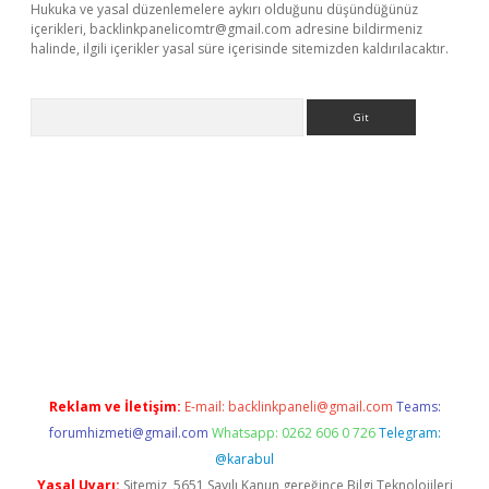
Hukuka ve yasal düzenlemelere aykırı olduğunu düşündüğünüz
içerikleri,
backlinkpanelicomtr@gmail.com
adresine bildirmeniz
halinde, ilgili içerikler yasal süre içerisinde sitemizden kaldırılacaktır.
Arama
riş
Reklam ve İletişim:
E-mail:
backlinkpaneli@gmail.com
Teams:
forumhizmeti@gmail.com
Whatsapp: 0262 606 0 726
Telegram:
@karabul
Yasal Uyarı:
Sitemiz, 5651 Sayılı Kanun gereğince Bilgi Teknolojileri