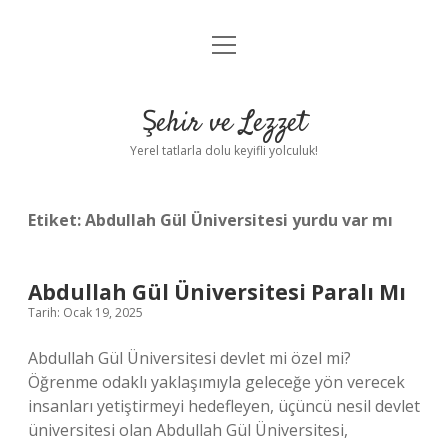
menüyü
Anasayfa
aç
Gizlilik Politikası
Şehir ve Lezzet
Yasal Uyarı
Yerel tatlarla dolu keyifli yolculuk!
Hakkımızda
Etiket:
Abdullah Gül Üniversitesi yurdu var mı
Abdullah Gül Üniversitesi Paralı Mı
Tarih: Ocak 19, 2025
Abdullah Gül Üniversitesi devlet mi özel mi?
Öğrenme odaklı yaklaşımıyla geleceğe yön verecek
insanları yetiştirmeyi hedefleyen, üçüncü nesil devlet
üniversitesi olan Abdullah Gül Üniversitesi,