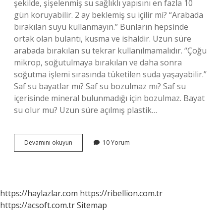
şekilde, şişelenmiş su sağlıklı yapısını en fazla 10
gün koruyabilir. 2 ay beklemiş su içilir mi? “Arabada
bırakılan suyu kullanmayın.” Bunların hepsinde
ortak olan bulantı, kusma ve ishaldir. Uzun süre
arabada bırakılan su tekrar kullanılmamalıdır. “Çoğu
mikrop, soğutulmaya bırakılan ve daha sonra
soğutma işlemi sırasında tüketilen suda yaşayabilir.”
Saf su bayatlar mı? Saf su bozulmaz mı? Saf su
içerisinde mineral bulunmadığı için bozulmaz. Bayat
su olur mu? Uzun süre açılmış plastik…
Doğal
Devamını okuyun
10 Yorum
Su
Bayatlar
Mı
https://haylazlar.com
https://ribellion.com.tr
https://acsoft.com.tr
Sitemap