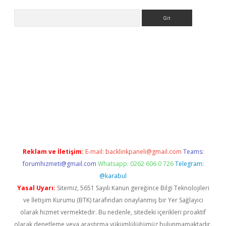
Arama
iriş
Reklam ve İletişim:
E-mail:
backlinkpaneli@gmail.com
Teams:
forumhizmeti@gmail.com
Whatsapp: 0262 606 0 726
Telegram:
@karabul
Yasal Uyarı:
Sitemiz, 5651 Sayılı Kanun gereğince Bilgi Teknolojileri
ve İletişim Kurumu (BTK) tarafından onaylanmış bir Yer Sağlayıcı
olarak hizmet vermektedir. Bu nedenle, sitedeki içerikleri proaktif
olarak denetleme veya araştırma yükümlülüğümüz bulunmamaktadır.