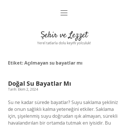
menüyü
Anasayfa
aç
Gizlilik Politikası
Şehir ve Lezzet
Yasal Uyarı
Yerel tatlarla dolu keyifli yolculuk!
Hakkımızda
Etiket:
Açılmayan su bayatlar mı
Doğal Su Bayatlar Mı
Tarih: Ekim 2, 2024
Su ne kadar sürede bayatlar? Suyu saklama şekliniz
de onun sağlıklı kalma yeteneğini etkiler. Saklama
için, şişelenmiş suyu doğrudan ışık almayan, sürekli
havalandırılan bir ortamda tutmak en iyisidir. Bu