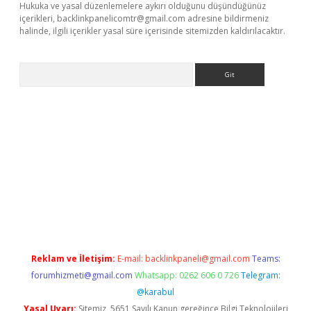
Hukuka ve yasal düzenlemelere aykırı olduğunu düşündüğünüz
içerikleri,
backlinkpanelicomtr@gmail.com
adresine bildirmeniz
halinde, ilgili içerikler yasal süre içerisinde sitemizden kaldırılacaktır.
Arama
riş
Reklam ve İletişim:
E-mail:
backlinkpaneli@gmail.com
Teams:
forumhizmeti@gmail.com
Whatsapp: 0262 606 0 726
Telegram:
@karabul
Yasal Uyarı:
Sitemiz, 5651 Sayılı Kanun gereğince Bilgi Teknolojileri