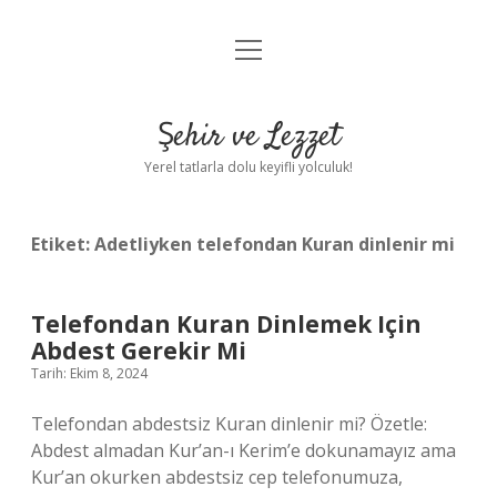
menüyü
Anasayfa
aç
Gizlilik Politikası
Şehir ve Lezzet
Yasal Uyarı
Yerel tatlarla dolu keyifli yolculuk!
Hakkımızda
Etiket:
Adetliyken telefondan Kuran dinlenir mi
Telefondan Kuran Dinlemek Için
Abdest Gerekir Mi
Tarih: Ekim 8, 2024
Telefondan abdestsiz Kuran dinlenir mi? Özetle:
Abdest almadan Kur’an-ı Kerim’e dokunamayız ama
Kur’an okurken abdestsiz cep telefonumuza,