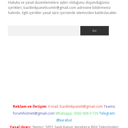
Hukuka ve yasal düzenlemelere aykırı olduğunu düşündüğünüz
içerikleri,
backlinkpanelicomtr@gmail.com
adresine bildirmeniz
halinde, ilgili içerikler yasal süre içerisinde sitemizden kaldırılacaktır.
Arama
iriş
Reklam ve İletişim:
E-mail:
backlinkpaneli@gmail.com
Teams:
forumhizmeti@gmail.com
Whatsapp: 0262 606 0 726
Telegram:
@karabul
Yasal Uyarı:
Sitemiz, 5651 Sayılı Kanun gereğince Bilgi Teknolojileri