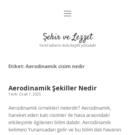
menüyü
Anasayfa
aç
Gizlilik Politikası
Şehir ve Lezzet
Yasal Uyarı
Yerel tatlarla dolu keyifli yolculuk!
Hakkımızda
Etiket:
Aerodinamik cisim nedir
Aerodinamik Şekiller Nedir
Tarih: Ocak 7, 2025
Aerodinamik örnekleri nelerdir? Aerodinamik,
hareket eden katı cisimler ile hava arasındaki
etkileşimle ilgilenen bilim dalıdır. Aerodinamik
kelimesi Yunancadan gelir ve bu bilim dalı havanın