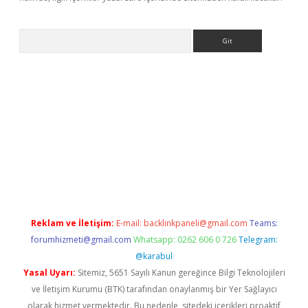
Arama
iriş
Reklam ve İletişim:
E-mail:
backlinkpaneli@gmail.com
Teams:
forumhizmeti@gmail.com
Whatsapp: 0262 606 0 726
Telegram:
@karabul
Yasal Uyarı:
Sitemiz, 5651 Sayılı Kanun gereğince Bilgi Teknolojileri
ve İletişim Kurumu (BTK) tarafından onaylanmış bir Yer Sağlayıcı
olarak hizmet vermektedir. Bu nedenle, sitedeki içerikleri proaktif