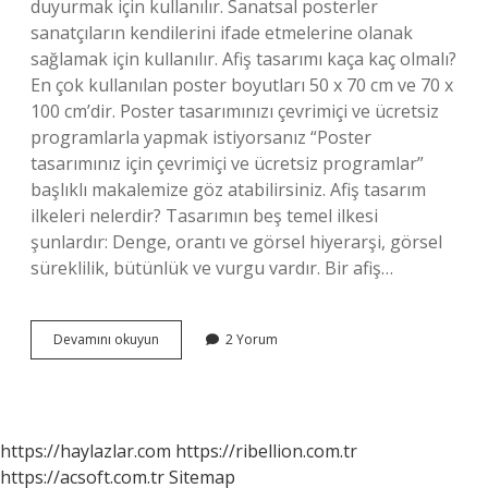
duyurmak için kullanılır. Sanatsal posterler
sanatçıların kendilerini ifade etmelerine olanak
sağlamak için kullanılır. Afiş tasarımı kaça kaç olmalı?
En çok kullanılan poster boyutları 50 x 70 cm ve 70 x
100 cm’dir. Poster tasarımınızı çevrimiçi ve ücretsiz
programlarla yapmak istiyorsanız “Poster
tasarımınız için çevrimiçi ve ücretsiz programlar”
başlıklı makalemize göz atabilirsiniz. Afiş tasarım
ilkeleri nelerdir? Tasarımın beş temel ilkesi
şunlardır: Denge, orantı ve görsel hiyerarşi, görsel
süreklilik, bütünlük ve vurgu vardır. Bir afiş…
Afiş
Devamını okuyun
2 Yorum
Tasarımı
Kaça
Ayrılır
https://haylazlar.com
https://ribellion.com.tr
https://acsoft.com.tr
Sitemap