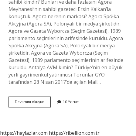
sahibi kimdir? Bunları ve daha fazlasını Agora
Meyhanesi’nin sahibi gazeteci Ersin Kalkan’la
konuştuk. Agora nerenin markası? Agora Spółka
Akcyjna (Agora SA), Polonyalı bir medya şirketidir.
Agora ve Gazeta Wyborcza (Seçim Gazetesi), 1989
parlamento seçimlerinin arifesinde kuruldu. Agora
Spółka Akcyjna (Agora SA), Polonyalı bir medya
şirketidir. Agora ve Gazeta Wyborcza (Seçim
Gazetesi), 1989 parlamento seçimlerinin arifesinde
kuruldu. Antalya AVM kimin? Türkiye’nin en büyük
yerli gayrimenkul yatırımcısı Torunlar GYO
tarafından 28 Nisan 2017’de açılan Mall…
Agora
Devamını okuyun
10 Yorum
Avm
Nin
Sahibi
Kim
https://haylazlar.com
https://ribellion.com.tr