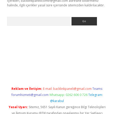
içerikleri,
backlinkpanelicomtr@gmail.com
adresine bildirmeniz
halinde, ilgili içerikler yasal süre içerisinde sitemizden kaldırılacaktır.
Arama
riş
Reklam ve İletişim:
E-mail:
backlinkpaneli@gmail.com
Teams:
forumhizmeti@gmail.com
Whatsapp: 0262 606 0 726
Telegram:
@karabul
Yasal Uyarı:
Sitemiz, 5651 Sayılı Kanun gereğince Bilgi Teknolojileri
ve İletişim Kurumu (BTK) tarafından onaylanmış bir Yer Sağlayıcı