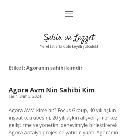
menüyü
Anasayfa
aç
Gizlilik Politikası
Şehir ve Lezzet
Yasal Uyarı
Yerel tatlarla dolu keyifli yolculuk!
Hakkımızda
Etiket:
Agoranın sahibi kimdir
Agora Avm Nin Sahibi Kim
Tarih: Ekim 5, 2024
Agora AVM kime ait? Focus Group, 40 yılı aşkın
inşaat tecrübesini, 20 yılı aşkın alışveriş merkezi
geliştirme ve yönetimi deneyimiyle birleştirerek
Agora Antalya projesine yatırım yaptı. Agoranın