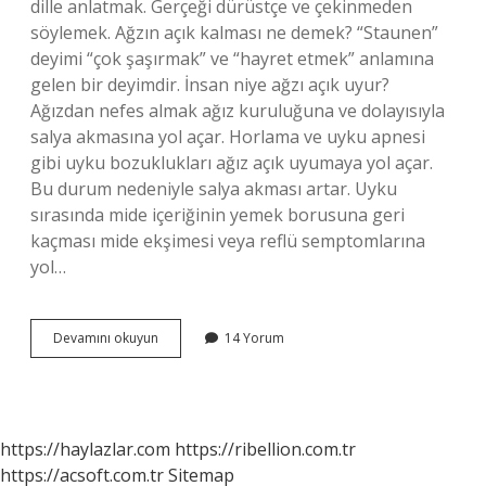
dille anlatmak. Gerçeği dürüstçe ve çekinmeden
söylemek. Ağzın açık kalması ne demek? “Staunen”
deyimi “çok şaşırmak” ve “hayret etmek” anlamına
gelen bir deyimdir. İnsan niye ağzı açık uyur?
Ağızdan nefes almak ağız kuruluğuna ve dolayısıyla
salya akmasına yol açar. Horlama ve uyku apnesi
gibi uyku bozuklukları ağız açık uyumaya yol açar.
Bu durum nedeniyle salya akması artar. Uyku
sırasında mide içeriğinin yemek borusuna geri
kaçması mide ekşimesi veya reflü semptomlarına
yol…
Ağzı
Devamını okuyun
14 Yorum
Açık
Insan
Ne
Demek
https://haylazlar.com
https://ribellion.com.tr
https://acsoft.com.tr
Sitemap