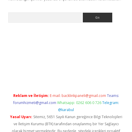
Arama
iriş
Reklam ve İletişim:
E-mail:
backlinkpaneli@gmail.com
Teams:
forumhizmeti@gmail.com
Whatsapp: 0262 606 0 726
Telegram:
@karabul
Yasal Uyarı:
Sitemiz, 5651 Sayılı Kanun gereğince Bilgi Teknolojileri
ve İletişim Kurumu (BTK) tarafından onaylanmış bir Yer Sağlayıcı
olarak hizmet vermektedir. Bu nedenle, sitedeki içerikleri proaktif