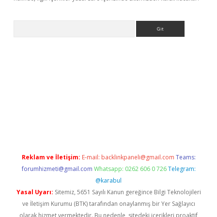
Arama
iriş
Reklam ve İletişim:
E-mail:
backlinkpaneli@gmail.com
Teams:
forumhizmeti@gmail.com
Whatsapp: 0262 606 0 726
Telegram:
@karabul
Yasal Uyarı:
Sitemiz, 5651 Sayılı Kanun gereğince Bilgi Teknolojileri
ve İletişim Kurumu (BTK) tarafından onaylanmış bir Yer Sağlayıcı
olarak hizmet vermektedir. Bu nedenle, sitedeki içerikleri proaktif