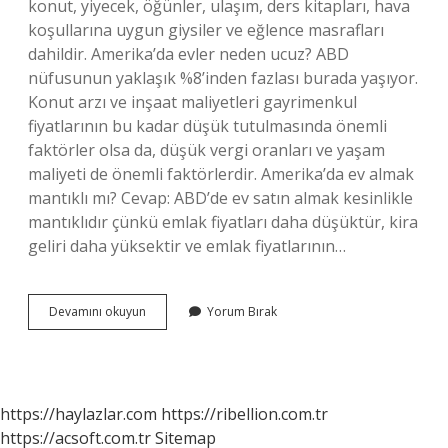
konut, yiyecek, öğünler, ulaşım, ders kitapları, hava
koşullarına uygun giysiler ve eğlence masrafları
dahildir. Amerika’da evler neden ucuz? ABD
nüfusunun yaklaşık %8’inden fazlası burada yaşıyor.
Konut arzı ve inşaat maliyetleri gayrimenkul
fiyatlarının bu kadar düşük tutulmasında önemli
faktörler olsa da, düşük vergi oranları ve yaşam
maliyeti de önemli faktörlerdir. Amerika’da ev almak
mantıklı mı? Cevap: ABD’de ev satın almak kesinlikle
mantıklıdır çünkü emlak fiyatları daha düşüktür, kira
geliri daha yüksektir ve emlak fiyatlarının…
Amerikada
Devamını okuyun
Yorum Bırak
Evler
Pahalı
Mı
https://haylazlar.com
https://ribellion.com.tr
https://acsoft.com.tr
Sitemap