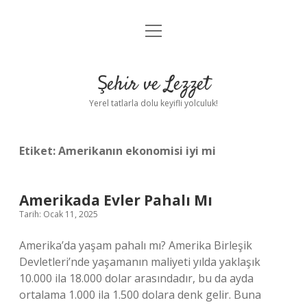
menüyü
Anasayfa
aç
Gizlilik Politikası
Şehir ve Lezzet
Yasal Uyarı
Yerel tatlarla dolu keyifli yolculuk!
Hakkımızda
Etiket:
Amerikanın ekonomisi iyi mi
Amerikada Evler Pahalı Mı
Tarih: Ocak 11, 2025
Amerika’da yaşam pahalı mı? Amerika Birleşik
Devletleri’nde yaşamanın maliyeti yılda yaklaşık
10.000 ila 18.000 dolar arasındadır, bu da ayda
ortalama 1.000 ila 1.500 dolara denk gelir. Buna