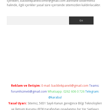
içerikleri,
backlinkpanelicomtr@gmail.com
adresine bildirmeniz
halinde, ilgili içerikler yasal süre içerisinde sitemizden kaldırılacaktır.
Arama
iriş
Reklam ve İletişim:
E-mail:
backlinkpaneli@gmail.com
Teams:
forumhizmeti@gmail.com
Whatsapp: 0262 606 0 726
Telegram:
@karabul
Yasal Uyarı:
Sitemiz, 5651 Sayılı Kanun gereğince Bilgi Teknolojileri
ve İletişim Kurumu (BTK) tarafından onaylanmış bir Yer Sağlayıcı