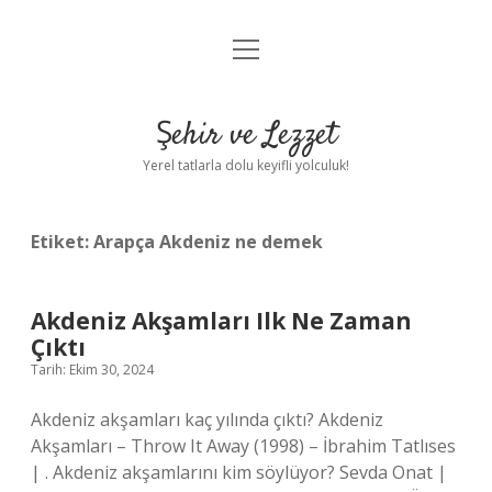
menüyü
Anasayfa
aç
Gizlilik Politikası
Şehir ve Lezzet
Yasal Uyarı
Yerel tatlarla dolu keyifli yolculuk!
Hakkımızda
Etiket:
Arapça Akdeniz ne demek
Akdeniz Akşamları Ilk Ne Zaman
Çıktı
Tarih: Ekim 30, 2024
Akdeniz akşamları kaç yılında çıktı? Akdeniz
Akşamları – Throw It Away (1998) – İbrahim Tatlıses
| . Akdeniz akşamlarını kim söylüyor? Sevda Onat |