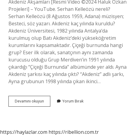
Akdeniz Akşamları [Resmi Video ©2024 Haluk Özkan
Projeleri] – YouTube. Serhan Kelleözü nereli?
Serhan Kelleözü (8 Ağustos 1959, Adana) müzisyen;
Besteci, söz yazarı. Akdeniz kaç yılında kuruldu?
Akdeniz Üniversitesi, 1982 yılında Antalya’da
kurulmuş olup Batı Akdeniz’deki yükseköğretim
kurumlarını kapsamaktadır. Çiçeği burnunda hangi
grup? Eser ilk olarak, sanatçının aynı zamanda
kurucusu olduğu Grup Merdiven’in 1991 yılında
çıkardığı “Çiçeği Burnunda” albümünde yer aldı. Ayna
Akdeniz şarkısı kaç yılında çıktı? “Akdeniz” adlı şarkı,
Ayna grubunun 1998 yılında çıkan ikinci…
Akdeniz
Devamını okuyun
Yorum Bırak
Akşamları
Ilk
Ne
Zaman
Çıktı
https://haylazlar.com
https://ribellion.com.tr