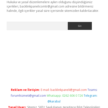
Hukuka ve yasal düzenlemelere aykırı olduğunu düşündüğünüz
içerikleri,
backlinkpanelicomtr@gmail.com
adresine bildirmeniz
halinde, ilgili içerikler yasal süre içerisinde sitemizden kaldırılacaktır.
Arama
iriş
Reklam ve İletişim:
E-mail:
backlinkpaneli@gmail.com
Teams:
forumhizmeti@gmail.com
Whatsapp: 0262 606 0 726
Telegram:
@karabul
Yasal Uyarı:
Sitemiz, 5651 Sayılı Kanun gereğince Bilgi Teknolojileri