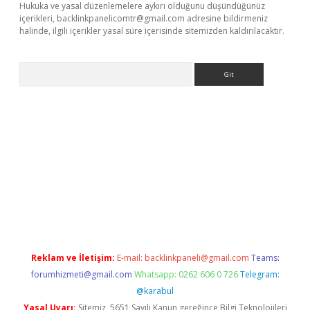
Hukuka ve yasal düzenlemelere aykırı olduğunu düşündüğünüz
içerikleri,
backlinkpanelicomtr@gmail.com
adresine bildirmeniz
halinde, ilgili içerikler yasal süre içerisinde sitemizden kaldırılacaktır.
Arama
riş
Reklam ve İletişim:
E-mail:
backlinkpaneli@gmail.com
Teams:
forumhizmeti@gmail.com
Whatsapp: 0262 606 0 726
Telegram:
@karabul
Yasal Uyarı:
Sitemiz, 5651 Sayılı Kanun gereğince Bilgi Teknolojileri