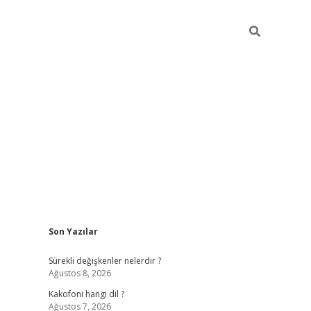
Sidebar
Son Yazılar
tulipbet giriş
Sürekli değişkenler nelerdir ?
Ağustos 8, 2026
Kakofoni hangi dil ?
Ağustos 7, 2026