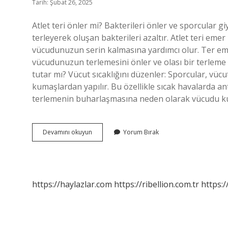
Tarih: Şubat 26, 2025
Atlet teri önler mi? Bakterileri önler ve sporcular g
terleyerek oluşan bakterileri azaltır. Atlet teri em
vücudunuzun serin kalmasına yardımcı olur. Ter emi
vücudunuzun terlemesini önler ve olası bir terleme 
tutar mı? Vücut sıcaklığını düzenler: Sporcular, vücu
kumaşlardan yapılır. Bu özellikle sıcak havalarda ant
terlemenin buharlaşmasına neden olarak vücudu kur
Atlet
Devamını okuyun
Yorum Bırak
Teri
Engeller
Mi
https://haylazlar.com
https://ribellion.com.tr
https:/