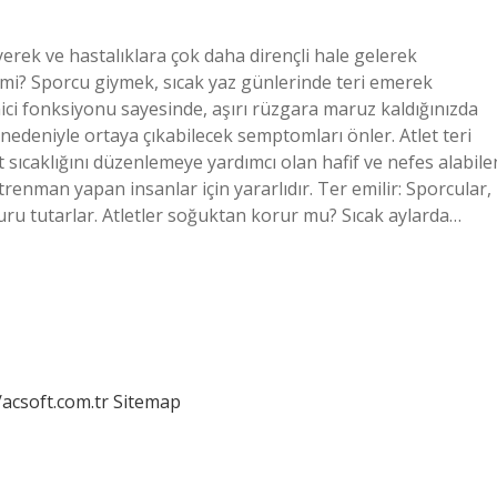
iyerek ve hastalıklara çok daha dirençli hale gelerek
er mi? Sporcu giymek, sıcak yaz günlerinde teri emerek
ci fonksiyonu sayesinde, aşırı rüzgara maruz kaldığınızda
nedeniyle ortaya çıkabilecek semptomları önler. Atlet teri
t sıcaklığını düzenlemeye yardımcı olan hafif ve nefes alabile
renman yapan insanlar için yararlıdır. Ter emilir: Sporcular,
u tutarlar. Atletler soğuktan korur mu? Sıcak aylarda…
/acsoft.com.tr
Sitemap