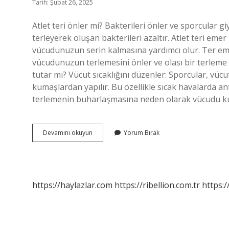
Tarih: Şubat 26, 2025
Atlet teri önler mi? Bakterileri önler ve sporcular g
terleyerek oluşan bakterileri azaltır. Atlet teri em
vücudunuzun serin kalmasına yardımcı olur. Ter emi
vücudunuzun terlemesini önler ve olası bir terleme 
tutar mı? Vücut sıcaklığını düzenler: Sporcular, vücu
kumaşlardan yapılır. Bu özellikle sıcak havalarda ant
terlemenin buharlaşmasına neden olarak vücudu kur
Atlet
Devamını okuyun
Yorum Bırak
Teri
Engeller
Mi
https://haylazlar.com
https://ribellion.com.tr
https:/