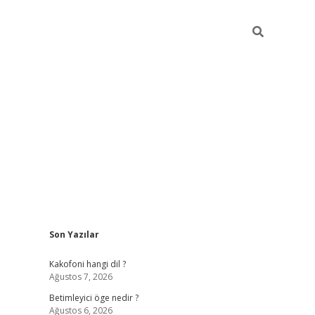
Sidebar
Son Yazılar
tulipbet giriş
Kakofoni hangi dil ?
Ağustos 7, 2026
Betimleyici öge nedir ?
Ağustos 6, 2026