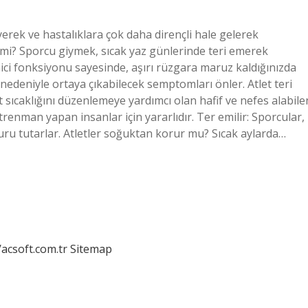
iyerek ve hastalıklara çok daha dirençli hale gelerek
er mi? Sporcu giymek, sıcak yaz günlerinde teri emerek
ci fonksiyonu sayesinde, aşırı rüzgara maruz kaldığınızda
nedeniyle ortaya çıkabilecek semptomları önler. Atlet teri
t sıcaklığını düzenlemeye yardımcı olan hafif ve nefes alabile
renman yapan insanlar için yararlıdır. Ter emilir: Sporcular,
u tutarlar. Atletler soğuktan korur mu? Sıcak aylarda…
/acsoft.com.tr
Sitemap