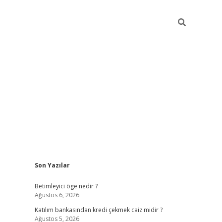
Sidebar
Son Yazılar
tulipbet giriş
Betimleyici öge nedir ?
Ağustos 6, 2026
Katılım bankasından kredi çekmek caiz midir ?
Ağustos 5, 2026