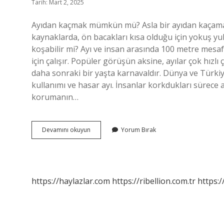
Tarih: Mart 2, 2025
Ayıdan kaçmak mümkün mü? Asla bir ayıdan kaçamazsı
kaynaklarda, ön bacakları kısa olduğu için yokuş yu
koşabilir mi? Ayı ve insan arasında 100 metre mesaf
için çalışır. Popüler görüşün aksine, ayılar çok hızlı ç
daha sonraki bir yaşta karnavaldır. Dünya ve Türkiy
kullanımı ve hasar ayı. İnsanlar korkdukları sürece a
korumanın…
Ayıdan
Devamını okuyun
Yorum Bırak
Koşarak
Kaçmak
Mümkün
Mü
https://haylazlar.com
https://ribellion.com.tr
https:/