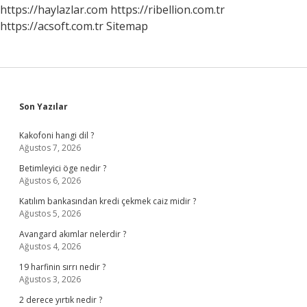
Nerede
https://haylazlar.com
https://ribellion.com.tr
Yetişir
https://acsoft.com.tr
Sitemap
Sidebar
Son Yazılar
Kakofoni hangi dil ?
Ağustos 7, 2026
Betimleyici öge nedir ?
Ağustos 6, 2026
Katılım bankasından kredi çekmek caiz midir ?
Ağustos 5, 2026
Avangard akımlar nelerdir ?
Ağustos 4, 2026
19 harfinin sırrı nedir ?
Ağustos 3, 2026
2 derece yırtık nedir ?