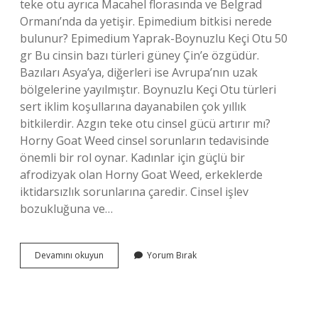
teke otu ayrıca Macahel florasında ve Belgrad
Ormanı’nda da yetişir. Epimedium bitkisi nerede
bulunur? Epimedium Yaprak-Boynuzlu Keçi Otu 50
gr Bu cinsin bazı türleri güney Çin’e özgüdür.
Bazıları Asya’ya, diğerleri ise Avrupa’nın uzak
bölgelerine yayılmıştır. Boynuzlu Keçi Otu türleri
sert iklim koşullarına dayanabilen çok yıllık
bitkilerdir. Azgın teke otu cinsel gücü artırır mı?
Horny Goat Weed cinsel sorunların tedavisinde
önemli bir rol oynar. Kadınlar için güçlü bir
afrodizyak olan Horny Goat Weed, erkeklerde
iktidarsızlık sorunlarına çaredir. Cinsel işlev
bozukluğuna ve…
Cinsel
Devamını okuyun
Yorum Bırak
Gücü
Azgın
Teke
Otu