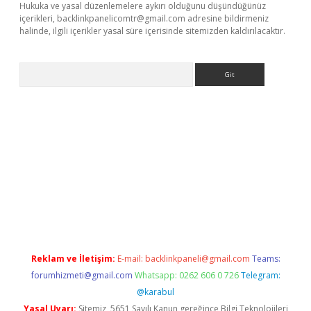
Hukuka ve yasal düzenlemelere aykırı olduğunu düşündüğünüz
içerikleri,
backlinkpanelicomtr@gmail.com
adresine bildirmeniz
halinde, ilgili içerikler yasal süre içerisinde sitemizden kaldırılacaktır.
Arama
riş
Reklam ve İletişim:
E-mail:
backlinkpaneli@gmail.com
Teams:
forumhizmeti@gmail.com
Whatsapp: 0262 606 0 726
Telegram:
@karabul
Yasal Uyarı:
Sitemiz, 5651 Sayılı Kanun gereğince Bilgi Teknolojileri