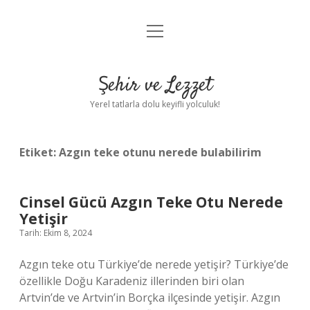
menüyü
Anasayfa
aç
Gizlilik Politikası
Şehir ve Lezzet
Yasal Uyarı
Yerel tatlarla dolu keyifli yolculuk!
Hakkımızda
Etiket:
Azgın teke otunu nerede bulabilirim
Cinsel Gücü Azgın Teke Otu Nerede
Yetişir
Tarih: Ekim 8, 2024
Azgın teke otu Türkiye’de nerede yetişir? Türkiye’de
özellikle Doğu Karadeniz illerinden biri olan
Artvin’de ve Artvin’in Borçka ilçesinde yetişir. Azgın