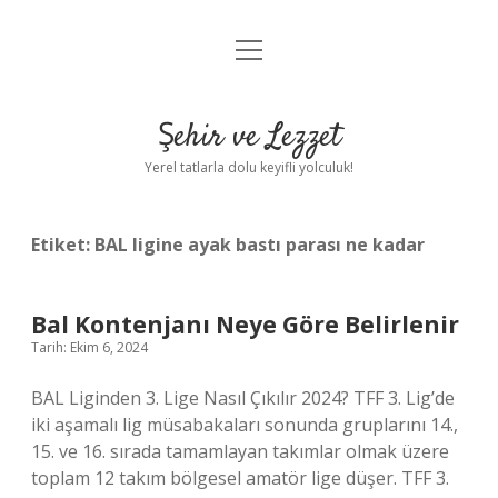
menüyü
Anasayfa
aç
Gizlilik Politikası
Şehir ve Lezzet
Yasal Uyarı
Yerel tatlarla dolu keyifli yolculuk!
Hakkımızda
Etiket:
BAL ligine ayak bastı parası ne kadar
Bal Kontenjanı Neye Göre Belirlenir
Tarih: Ekim 6, 2024
BAL Liginden 3. Lige Nasıl Çıkılır 2024? TFF 3. Lig’de
iki aşamalı lig müsabakaları sonunda gruplarını 14.,
15. ve 16. sırada tamamlayan takımlar olmak üzere
toplam 12 takım bölgesel amatör lige düşer. TFF 3.