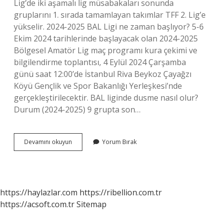
Lig’de iki aşamalı lig müsabakaları sonunda
gruplarını 1. sırada tamamlayan takımlar TFF 2. Lig’e
yükselir. 2024-2025 BAL Ligi ne zaman başlıyor? 5-6
Ekim 2024 tarihlerinde başlayacak olan 2024-2025
Bölgesel Amatör Lig maç programı kura çekimi ve
bilgilendirme toplantısı, 4 Eylül 2024 Çarşamba
günü saat 12:00’de İstanbul Riva Beykoz Çayağzı
Köyü Gençlik ve Spor Bakanlığı Yerleşkesi’nde
gerçekleştirilecektir. BAL liginde dusme nasıl olur?
Durum (2024-2025) 9 grupta son…
Bal
Devamını okuyun
Yorum Bırak
Kontenjanı
Neye
Göre
Belirlenir
https://haylazlar.com
https://ribellion.com.tr
https://acsoft.com.tr
Sitemap