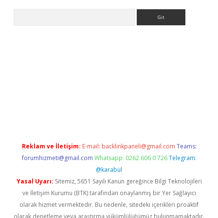
Arama
iriş
Reklam ve İletişim:
E-mail:
backlinkpaneli@gmail.com
Teams:
forumhizmeti@gmail.com
Whatsapp: 0262 606 0 726
Telegram:
@karabul
Yasal Uyarı:
Sitemiz, 5651 Sayılı Kanun gereğince Bilgi Teknolojileri
ve İletişim Kurumu (BTK) tarafından onaylanmış bir Yer Sağlayıcı
olarak hizmet vermektedir. Bu nedenle, sitedeki içerikleri proaktif
olarak denetleme veya araştırma yükümlülüğümüz bulunmamaktadır.