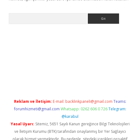
Arama
iriş
Reklam ve İletişim:
E-mail:
backlinkpaneli@gmail.com
Teams:
forumhizmeti@gmail.com
Whatsapp: 0262 606 0 726
Telegram:
@karabul
Yasal Uyarı:
Sitemiz, 5651 Sayılı Kanun gereğince Bilgi Teknolojileri
ve İletişim Kurumu (BTK) tarafından onaylanmış bir Yer Sağlayıcı
olarak hizmet vermektedir. Bu nedenle, sitedeki içerikleri proaktif