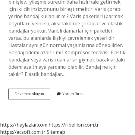
bir işlev, iyileşme sürecini daha hızlı hale getirmek
için iki cilt insizyonunu birleştirmektir. Varis çorabı
yerine bandaj kullanılır mı? Varis paketleri (parmak
boyutları -veinler), aksi takdirde çoraplar ve elastik
bandajlar yoktur. Varisli damarlar için paketler
varsa, bu alanlarda ilişkiyi çevrelemek yeterlidir.
Hastalar aynı gün normal yaşamlarına dönebilirler.
Bandaj ödemi azaltır mı? Kompresör tedavisi: Elastik
bandajlar veya varisli damarlar giymek bacaklardaki
ödemi azaltmaya yardımcı olabilir. Bandaj ne için
takılır? Elastik bandajlar…
4
Devamını okuyun
Yorum Bırak
Lü
Bandaj
Ne
Işe
Yarar
https://haylazlar.com
https://ribellion.com.tr
https://acsoft.com.tr
Sitemap