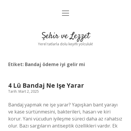
menüyü
Anasayfa
aç
Gizlilik Politikası
Şehir ve Lezzet
Yasal Uyarı
Yerel tatlarla dolu keyifli yolculuk!
Hakkımızda
Etiket:
Bandaj ödeme iyi gelir mi
4 Lü Bandaj Ne Işe Yarar
Tarih: Mart 2, 2025
Bandaj yapmak ne işe yarar? Yapışkan bant yarayı
ve kase sürtünmesini, bakterileri, hasarı ve kiri
korur. Yani vücudun iyileşme süreci daha az rahatsız
olur. Bazı sargıların antiseptik özellikleri vardır. Ek