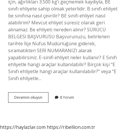
için, ağırlıkları 3.500 kg’ı geçmemek kaydıyla, BE
sınıfı ehliyete sahip olmak yeterlidir. B sınıfı ehliyet
be sınıfına nasıl çevrilir? BE sınıfı ehliyet nasıl
alabilirim? Mevcut ehliyet süresiz olarak geri
alınamaz. Be ehliyeti nereden alınır? SÜRÜCÜ
BELGESİ BAŞVURUSU Başvurunuzu, belirlenen
tarihte İlçe Nüfus Müdürlüğüne giderek,
sıramatikten SERİ NUMARANIZI alarak
yapabilirsiniz. E-sinifi ehliyet neler kullanır? E Sınıfı
ehliyetle hangi araçlar kullanılabilir? Birçok kişi “E
Sınıfı ehliyetle hangi araçlar kullanılabilir?” veya “E
Sınıfı ehliyetle…
Be
Devamını okuyun
8 Yorum
Sınıfı
Ehliyet
Ne
Demek
https://haylazlar.com
https://ribellion.com.tr