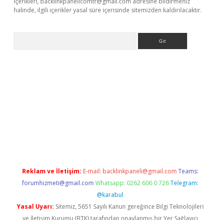
içerikleri,
backlinkpanelicomtr@gmail.com
adresine bildirmeniz
halinde, ilgili içerikler yasal süre içerisinde sitemizden kaldırılacaktır.
Arama
riş
Reklam ve İletişim:
E-mail:
backlinkpaneli@gmail.com
Teams:
forumhizmeti@gmail.com
Whatsapp: 0262 606 0 726
Telegram:
@karabul
Yasal Uyarı:
Sitemiz, 5651 Sayılı Kanun gereğince Bilgi Teknolojileri
ve İletişim Kurumu (BTK) tarafından onaylanmış bir Yer Sağlayıcı