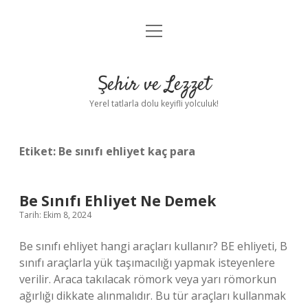
menüyü
Anasayfa
aç
Gizlilik Politikası
Şehir ve Lezzet
Yasal Uyarı
Yerel tatlarla dolu keyifli yolculuk!
Hakkımızda
Etiket:
Be sınıfı ehliyet kaç para
Be Sınıfı Ehliyet Ne Demek
Tarih: Ekim 8, 2024
Be sınıfı ehliyet hangi araçları kullanır? BE ehliyeti, B
sınıfı araçlarla yük taşımacılığı yapmak isteyenlere
verilir. Araca takılacak römork veya yarı römorkun
ağırlığı dikkate alınmalıdır. Bu tür araçları kullanmak