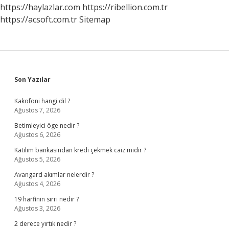
Nasıl
https://haylazlar.com
https://ribellion.com.tr
Kullanılır
https://acsoft.com.tr
Sitemap
Sidebar
Son Yazılar
Kakofoni hangi dil ?
Ağustos 7, 2026
Betimleyici öge nedir ?
Ağustos 6, 2026
Katılım bankasından kredi çekmek caiz midir ?
Ağustos 5, 2026
Avangard akımlar nelerdir ?
Ağustos 4, 2026
19 harfinin sırrı nedir ?
Ağustos 3, 2026
2 derece yırtık nedir ?