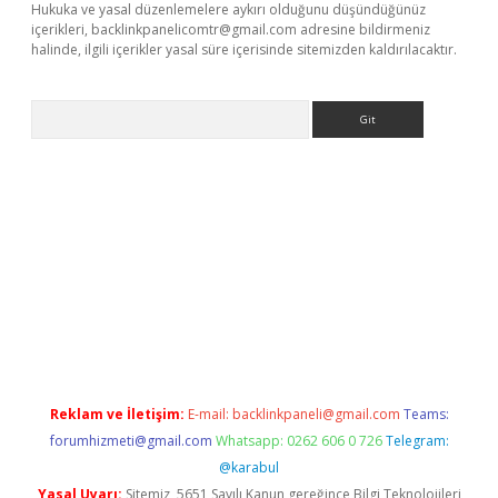
Hukuka ve yasal düzenlemelere aykırı olduğunu düşündüğünüz
içerikleri,
backlinkpanelicomtr@gmail.com
adresine bildirmeniz
halinde, ilgili içerikler yasal süre içerisinde sitemizden kaldırılacaktır.
Arama
riş
Reklam ve İletişim:
E-mail:
backlinkpaneli@gmail.com
Teams:
forumhizmeti@gmail.com
Whatsapp: 0262 606 0 726
Telegram:
@karabul
Yasal Uyarı:
Sitemiz, 5651 Sayılı Kanun gereğince Bilgi Teknolojileri