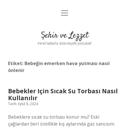
menüyü
Anasayfa
aç
Gizlilik Politikası
Şehir ve Lezzet
Yasal Uyarı
Yerel tatlarla dolu keyifli yolculuk!
Hakkımızda
Etiket:
Bebeğin emerken hava yutması nasıl
önlenir
Bebekler Için Sıcak Su Torbası Nasıl
Kullanılır
Tarih: Eylül 8, 2024
Bebeklere sıcak su torbası konur mu? Eski
çağlardan beri özellikle kış aylarında gaz sancısını