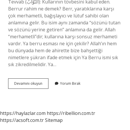
Tevvab (التَّوَّابُ): Kullarının tövbesini kabul eden.
Berrur rahim ne demek? Berr, yaratıklarına karşı
çok merhametli, bağışlayıcı ve lütuf sahibi olan
anlamına gelir. Bu isim aynı zamanda “sözünü tutan
ve sözünü yerine getiren” anlamına da gelir. Allah
“merhametli”dir; kullarına karşı sonsuz merhameti
vardır. Ya berru esması ne için çekilir? Allah’ın hem
bu dünyada hem de ahirette bize bahşettiği
nimetlere şükran ifade etmek için Ya Berru ismi sık
sık zikredilmelidir. Ya…
Berr
Devamını okuyun
Yorum Bırak
Sıfatı
Ne
Demek
https://haylazlar.com
https://ribellion.com.tr
https://acsoft.com.tr
Sitemap