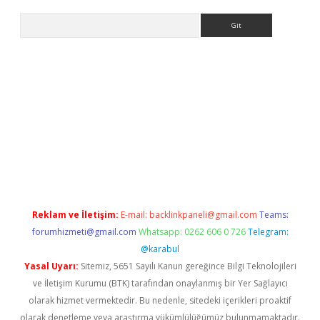
Arama
riş
Reklam ve İletişim:
E-mail:
backlinkpaneli@gmail.com
Teams:
forumhizmeti@gmail.com
Whatsapp: 0262 606 0 726
Telegram:
@karabul
Yasal Uyarı:
Sitemiz, 5651 Sayılı Kanun gereğince Bilgi Teknolojileri
ve İletişim Kurumu (BTK) tarafından onaylanmış bir Yer Sağlayıcı
olarak hizmet vermektedir. Bu nedenle, sitedeki içerikleri proaktif
olarak denetleme veya araştırma yükümlülüğümüz bulunmamaktadır.