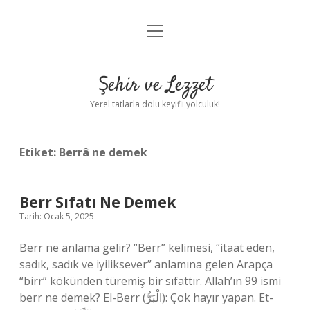
menüyü
Anasayfa
aç
Gizlilik Politikası
Şehir ve Lezzet
Yasal Uyarı
Yerel tatlarla dolu keyifli yolculuk!
Hakkımızda
Etiket:
Berrâ ne demek
Berr Sıfatı Ne Demek
Tarih: Ocak 5, 2025
Berr ne anlama gelir? “Berr” kelimesi, “itaat eden,
sadık, sadık ve iyiliksever” anlamına gelen Arapça
“birr” kökünden türemiş bir sıfattır. Allah’ın 99 ismi
berr ne demek? El-Berr (الْبَرُّ): Çok hayır yapan. Et-