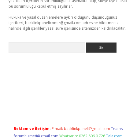
yazdıkları içeriklerin sorumluluğunu taşımakta olup, siteye üye olarak
bu sorumluluğu kabul etmiş sayılırlar.
Hukuka ve yasal düzenlemelere aykırı olduğunu düşündüğünüz
içerikleri,
backlinkpanelicomtr@gmail.com
adresine bildirmeniz
halinde, ilgili içerikler yasal süre içerisinde sitemizden kaldırılacaktır.
Arama
iriş
Reklam ve İletişim:
E-mail:
backlinkpaneli@gmail.com
Teams:
forumhizmeti@gmail.com
Whatsapp: 0262 606 0 726
Telegram: