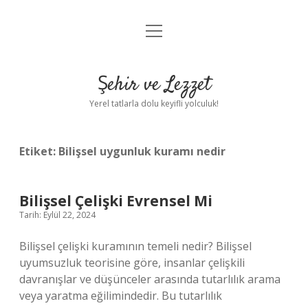
menüyü
Anasayfa
aç
Gizlilik Politikası
Şehir ve Lezzet
Yasal Uyarı
Yerel tatlarla dolu keyifli yolculuk!
Hakkımızda
Etiket:
Bilişsel uygunluk kuramı nedir
Bilişsel Çelişki Evrensel Mi
Tarih: Eylül 22, 2024
Bilişsel çelişki kuramının temeli nedir? Bilişsel
uyumsuzluk teorisine göre, insanlar çelişkili
davranışlar ve düşünceler arasında tutarlılık arama
veya yaratma eğilimindedir. Bu tutarlılık