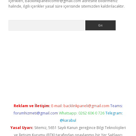
içerikleri,
backlinkpanelicomtr@gmail.com
adresine bildirmeniz
halinde, ilgili içerikler yasal süre içerisinde sitemizden kaldırılacaktır.
Arama
riş
Reklam ve İletişim:
E-mail:
backlinkpaneli@gmail.com
Teams:
forumhizmeti@gmail.com
Whatsapp: 0262 606 0 726
Telegram:
@karabul
Yasal Uyarı:
Sitemiz, 5651 Sayılı Kanun gereğince Bilgi Teknolojileri
ve İletişim Kurumu (BTK) tarafından onaylanmış bir Yer Sağlayıcı