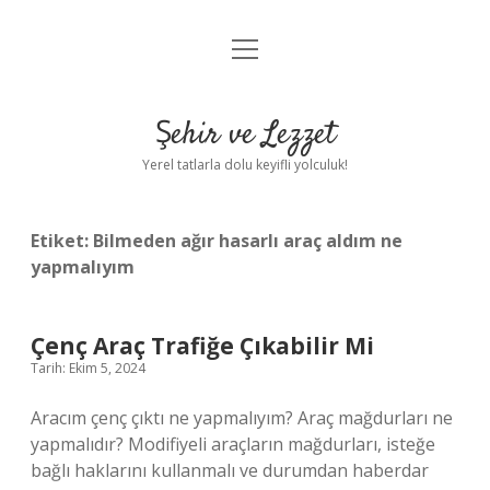
menüyü
Anasayfa
aç
Gizlilik Politikası
Şehir ve Lezzet
Yasal Uyarı
Yerel tatlarla dolu keyifli yolculuk!
Hakkımızda
Etiket:
Bilmeden ağır hasarlı araç aldım ne
yapmalıyım
Çenç Araç Trafiğe Çıkabilir Mi
Tarih: Ekim 5, 2024
Aracım çenç çıktı ne yapmalıyım? Araç mağdurları ne
yapmalıdır? Modifiyeli araçların mağdurları, isteğe
bağlı haklarını kullanmalı ve durumdan haberdar