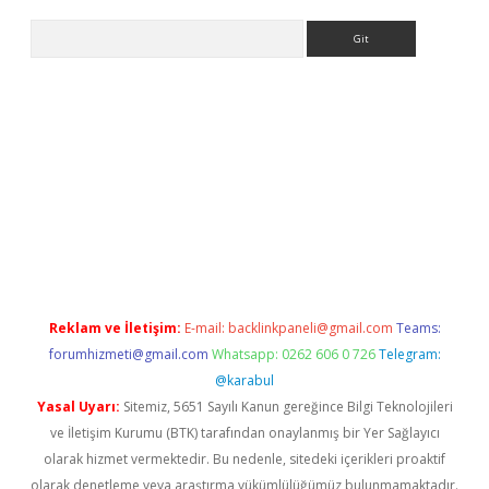
Arama
riş
Reklam ve İletişim:
E-mail:
backlinkpaneli@gmail.com
Teams:
forumhizmeti@gmail.com
Whatsapp: 0262 606 0 726
Telegram:
@karabul
Yasal Uyarı:
Sitemiz, 5651 Sayılı Kanun gereğince Bilgi Teknolojileri
ve İletişim Kurumu (BTK) tarafından onaylanmış bir Yer Sağlayıcı
olarak hizmet vermektedir. Bu nedenle, sitedeki içerikleri proaktif
olarak denetleme veya araştırma yükümlülüğümüz bulunmamaktadır.