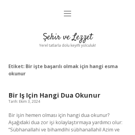
menüyü
Anasayfa
aç
Gizlilik Politikası
Şehir ve Lezzet
Yasal Uyarı
Yerel tatlarla dolu keyifli yolculuk!
Hakkımızda
Etiket:
Bir işte başarılı olmak için hangi esma
okunur
Bir Iş Için Hangi Dua Okunur
Tarih: Ekim 3, 2024
Bir işin hemen olması için hangi dua okunur?
Aşağıdaki dua zor işi kolaylaştırmaya yardımcı olur:
“Sübhanallahi ve bihamdihi sübhanallahil Azim ve