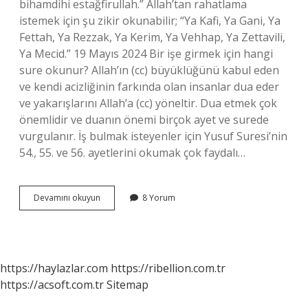
bihamdihi estağfirullah.” Allah’tan rahatlama
istemek için şu zikir okunabilir; “Ya Kafi, Ya Gani, Ya
Fettah, Ya Rezzak, Ya Kerim, Ya Vehhap, Ya Zettavili,
Ya Mecid.” 19 Mayıs 2024 Bir işe girmek için hangi
sure okunur? Allah’ın (cc) büyüklüğünü kabul eden
ve kendi acizliğinin farkında olan insanlar dua eder
ve yakarışlarını Allah’a (cc) yöneltir. Dua etmek çok
önemlidir ve duanın önemi birçok ayet ve surede
vurgulanır. İş bulmak isteyenler için Yusuf Suresi’nin
54., 55. ve 56. ayetlerini okumak çok faydalı…
Bir
Devamını okuyun
8 Yorum
Iş
Için
Hangi
Dua
Okunur
https://haylazlar.com
https://ribellion.com.tr
https://acsoft.com.tr
Sitemap