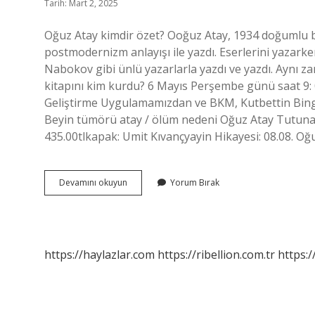
Tarih: Mart 2, 2025
Oğuz Atay kimdir özet? Ooğuz Atay, 1934 doğumlu bi
postmodernizm anlayışı ile yazdı. Eserlerini yazark
Nabokov gibi ünlü yazarlarla yazdı ve yazdı. Aynı z
kitapını kim kurdu? 6 Mayıs Perşembe günü saat 9: 
Geliştirme Uygulamamızdan ve BKM, Kutbettin Bing
Beyin tümörü atay / ölüm nedeni Oğuz Atay Tutunam
435.00tlkapak: Umit Kıvançyayin Hikayesi: 08.08. O
Oğuz
Devamını okuyun
Yorum Bırak
Atay
Kimdir
Bkm
Kitap
https://haylazlar.com
https://ribellion.com.tr
https:/