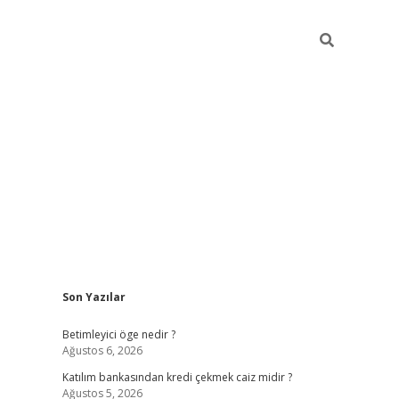
Sidebar
Son Yazılar
tulipbet giriş
Betimleyici öge nedir ?
Ağustos 6, 2026
Katılım bankasından kredi çekmek caiz midir ?
Ağustos 5, 2026