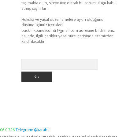
taşımakta olup, siteye üye olarak bu sorumluluğu kabul
etmiş sayılırlar.
Hukuka ve yasal düzenlemelere aykırı olduğunu
düşündüğünüz içerikleri,
backlinkpanelicomtr@gmail.com
adresine bildirmeniz
halinde, ilgili içerikler yasal süre içerisinde sitemizden
kaldırılacaktır.
Arama
06 0 726
Telegram: @karabul