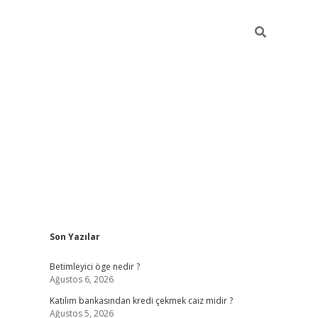
Sidebar
Son Yazılar
tulipbet giriş
Betimleyici öge nedir ?
Ağustos 6, 2026
Katılım bankasından kredi çekmek caiz midir ?
Ağustos 5, 2026