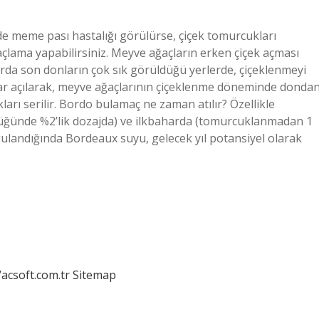
de meme pası hastalığı görülürse, çiçek tomurcukları
açlama yapabilirsiniz. Meyve ağaçların erken çiçek açması
arda son donların çok sık görüldüğü yerlerde, çiçeklenmeyi
adar açılarak, meyve ağaçlarının çiçeklenme döneminde donda
ları serilir. Bordo bulamaç ne zaman atılır? Özellikle
üğünde %2’lik dozajda) ve ilkbaharda (tomurcuklanmadan 1
gulandığında Bordeaux suyu, gelecek yıl potansiyel olarak
/acsoft.com.tr
Sitemap