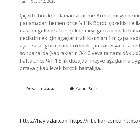
Tarih: Ocak 12, 2025
Çiçekte bordo bulamacı atılır mı? Armut meyvelerin
patlamadan hemen önce %1’lik Bordo çözeltisi ile il
nasıl engellenir? h- Çiçeklenmeyi geciktirme İlkbah
geciktirmek için ağaçların alt kısımları 1 m çapa k
aşırı zarar görmesini önlemek için kar veya buz blok
sonbaharda (yaprakların 3/4’ü veya tamamı döküld
hafta önce %1-1,5’lik dozajda) meyve ağaçlarına uy
ortaya çıkabilecek birçok hastalığa…
Çiçek
Devamını okuyun
Yorum Bırak
Açan
Ağaca
Bordo
Bulamacı
Atılır
https://haylazlar.com
https://ribellion.com.tr
https:/
Mı