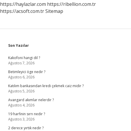
Kuruldu
https://haylazlar.com
https://ribellion.com.tr
https://acsoft.com.tr
Sitemap
Sidebar
Son Yazılar
Kakofoni hangi dil ?
Ağustos 7, 2026
Betimleyici öge nedir ?
Ağustos 6, 2026
Katılım bankasından kredi çekmek caiz midir ?
Ağustos 5, 2026
Avangard akımlar nelerdir ?
Ağustos 4, 2026
19 harfinin sırrı nedir ?
Ağustos 3, 2026
2 derece yırtık nedir ?