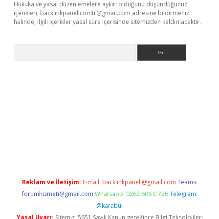
Hukuka ve yasal düzenlemelere aykırı olduğunu düşündüğünüz
içerikleri,
backlinkpanelicomtr@gmail.com
adresine bildirmeniz
halinde, ilgili içerikler yasal süre içerisinde sitemizden kaldırılacaktır.
Arama
riş
Reklam ve İletişim:
E-mail:
backlinkpaneli@gmail.com
Teams:
forumhizmeti@gmail.com
Whatsapp: 0262 606 0 726
Telegram:
@karabul
Yasal Uyarı:
Sitemiz, 5651 Sayılı Kanun gereğince Bilgi Teknolojileri