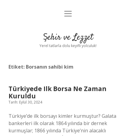
menüyü
Anasayfa
aç
Gizlilik Politikası
Şehir ve Lezzet
Yasal Uyarı
Yerel tatlarla dolu keyifli yolculuk!
Hakkımızda
Etiket:
Borsanın sahibi kim
Türkiyede Ilk Borsa Ne Zaman
Kuruldu
Tarih: Eylül 30, 2024
Türkiye’de ilk borsayı kimler kurmuştur? Galata
bankerleri ilk olarak 1864 yılında bir dernek
kurmuşlar; 1866 yılında Türkiye’nin alacaklı