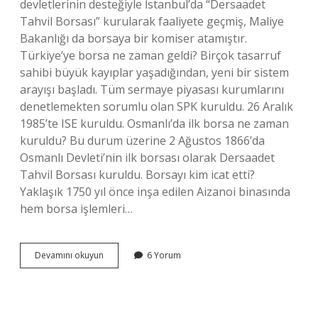
devletlerinin desteğiyle İstanbul’da “Dersaadet
Tahvil Borsası” kurularak faaliyete geçmiş, Maliye
Bakanlığı da borsaya bir komiser atamıştır.
Türkiye’ye borsa ne zaman geldi? Birçok tasarruf
sahibi büyük kayıplar yaşadığından, yeni bir sistem
arayışı başladı. Tüm sermaye piyasası kurumlarını
denetlemekten sorumlu olan SPK kuruldu. 26 Aralık
1985’te ISE kuruldu. Osmanlı’da ilk borsa ne zaman
kuruldu? Bu durum üzerine 2 Ağustos 1866’da
Osmanlı Devleti’nin ilk borsası olarak Dersaadet
Tahvil Borsası kuruldu. Borsayı kim icat etti?
Yaklaşık 1750 yıl önce inşa edilen Aizanoi binasında
hem borsa işlemleri…
Türkiyede
Devamını okuyun
6 Yorum
Ilk
Borsa
Ne
Zaman