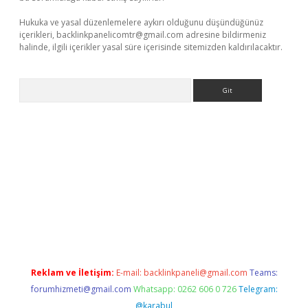
Hukuka ve yasal düzenlemelere aykırı olduğunu düşündüğünüz
içerikleri,
backlinkpanelicomtr@gmail.com
adresine bildirmeniz
halinde, ilgili içerikler yasal süre içerisinde sitemizden kaldırılacaktır.
Arama
riş
Reklam ve İletişim:
E-mail:
backlinkpaneli@gmail.com
Teams:
forumhizmeti@gmail.com
Whatsapp: 0262 606 0 726
Telegram:
@karabul