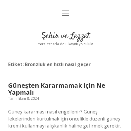
menüyü
Anasayfa
aç
Gizlilik Politikası
Şehir ve Lezzet
Yasal Uyarı
Yerel tatlarla dolu keyifli yolculuk!
Hakkımızda
Etiket:
Bronzluk en hızlı nasıl geçer
Güneşten Kararmamak Için Ne
Yapmalı
Tarih: Ekim 8, 2024
Güneş kararması nasıl engellenir? Güneş
lekelerinden kurtulmak için öncelikle düzenli güneş
kremi kullanmayı alışkanlık haline getirmek gerekir.