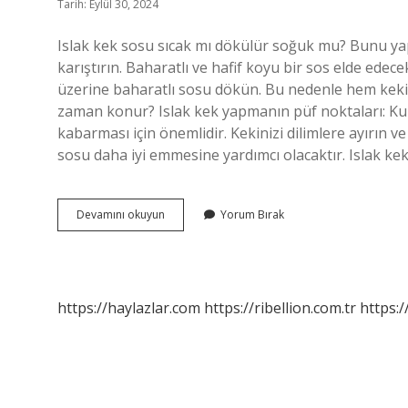
Tarih: Eylül 30, 2024
Islak kek sosu sıcak mı dökülür soğuk mu? Bunu ya
karıştırın. Baharatlı ve hafif koyu bir sos elde edecek
üzerine baharatlı sosu dökün. Bu nedenle hem kekin
zaman konur? Islak kek yapmanın püf noktaları: Kull
kabarması için önemlidir. Kekinizi dilimlere ayırın v
sosu daha iyi emmesine yardımcı olacaktır. Islak 
Islak
Devamını okuyun
Yorum Bırak
Keke
Sosu
Ne
Zaman
Dökülür
https://haylazlar.com
https://ribellion.com.tr
https:/