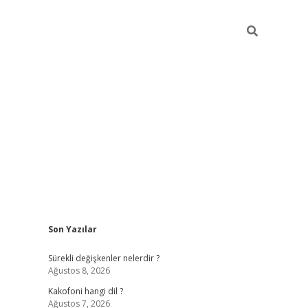
Sidebar
Son Yazılar
tulipbet giriş
Sürekli değişkenler nelerdir ?
Ağustos 8, 2026
Kakofoni hangi dil ?
Ağustos 7, 2026