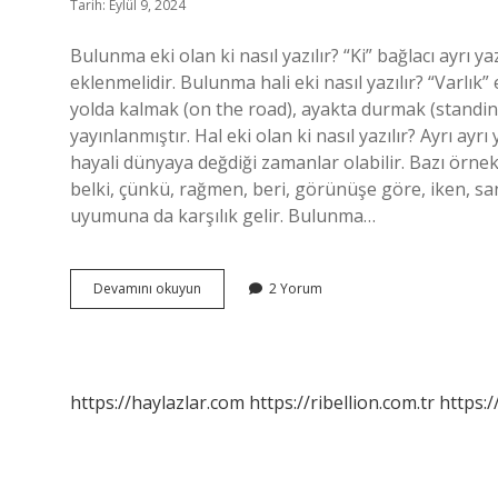
Tarih: Eylül 9, 2024
Bulunma eki olan ki nasıl yazılır? “Ki” bağlacı ayrı yaz
eklenmelidir. Bulunma hali eki nasıl yazılır? “Varlık”
yolda kalmak (on the road), ayakta durmak (standing
yayınlanmıştır. Hal eki olan ki nasıl yazılır? Ayrı ayr
hayali dünyaya değdiği zamanlar olabilir. Bazı örnekl
belki, çünkü, rağmen, beri, görünüşe göre, iken, s
uyumuna da karşılık gelir. Bulunma…
Bulunma
Devamını okuyun
2 Yorum
Hal
Eki
Olan
Ki
Nasıl
https://haylazlar.com
https://ribellion.com.tr
https:/
Yazılır