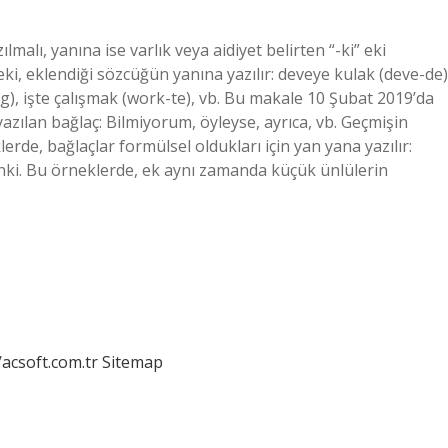
ılmalı, yanına ise varlık veya aidiyet belirten “-ki” eki
 eki, eklendiği sözcüğün yanına yazılır: deveye kulak (deve-de)
), işte çalışmak (work-te), vb. Bu makale 10 Şubat 2019’da
ı yazılan bağlaç: Bilmiyorum, öyleyse, ayrıca, vb. Geçmişin
erde, bağlaçlar formülsel oldukları için yan yana yazılır:
anki. Bu örneklerde, ek aynı zamanda küçük ünlülerin
/acsoft.com.tr
Sitemap