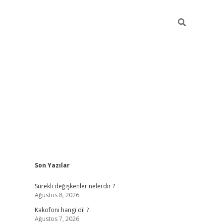
Sidebar
Son Yazılar
tulipbet giriş
Sürekli değişkenler nelerdir ?
Ağustos 8, 2026
Kakofoni hangi dil ?
Ağustos 7, 2026