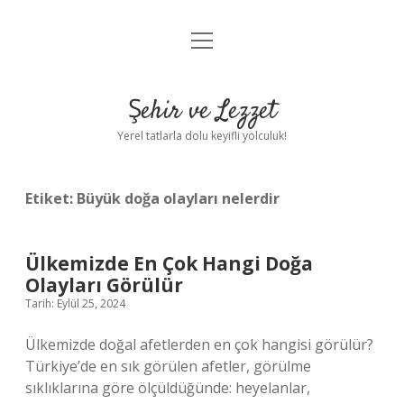
menüyü
Anasayfa
aç
Gizlilik Politikası
Şehir ve Lezzet
Yasal Uyarı
Yerel tatlarla dolu keyifli yolculuk!
Hakkımızda
Etiket:
Büyük doğa olayları nelerdir
Ülkemizde En Çok Hangi Doğa
Olayları Görülür
Tarih: Eylül 25, 2024
Ülkemizde doğal afetlerden en çok hangisi görülür?
Türkiye’de en sık görülen afetler, görülme
sıklıklarına göre ölçüldüğünde: heyelanlar,