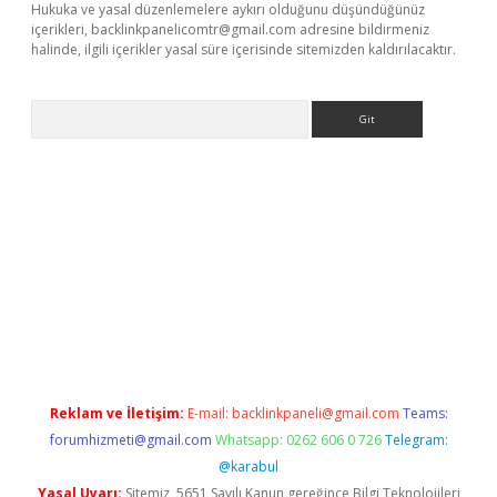
Hukuka ve yasal düzenlemelere aykırı olduğunu düşündüğünüz
içerikleri,
backlinkpanelicomtr@gmail.com
adresine bildirmeniz
halinde, ilgili içerikler yasal süre içerisinde sitemizden kaldırılacaktır.
Arama
riş
Reklam ve İletişim:
E-mail:
backlinkpaneli@gmail.com
Teams:
forumhizmeti@gmail.com
Whatsapp: 0262 606 0 726
Telegram:
@karabul
Yasal Uyarı:
Sitemiz, 5651 Sayılı Kanun gereğince Bilgi Teknolojileri