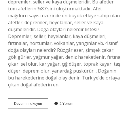
depremler, seller ve kaya düşmeleridir. Bu afetler
tüm afetlerin %87’sini oluşturmaktadır. Afet
mağduru sayısı üzerinde en büyük etkiye sahip olan
afetler: depremler, heyelanlar, seller ve kaya
düşmeleridir. Doğa olayları nelerdir listesi?
Depremler, seller, heyelanlar, kaya düşmeleri,
fırtınalar, hortumlar, volkanlar, yangınlar vb. 4.sınıf
doğa olayları nelerdir? Rüzgâr eser, şimşek çakar,
gök gürler, yağmur yağar, deniz hareketlenir, fırtına
çıkar, sel olur, kar yağar, çığ düşer, toprak kayar, taş
düşer, deprem olur, yanardağ püskürür… Doğanın
bu hareketlerine doğal olay denir. Türkiye’de ortaya
çıkan doğal afetlerin en…
Ülkemizde
Devamını okuyun
2 Yorum
En
Çok
Hangi
Doğa