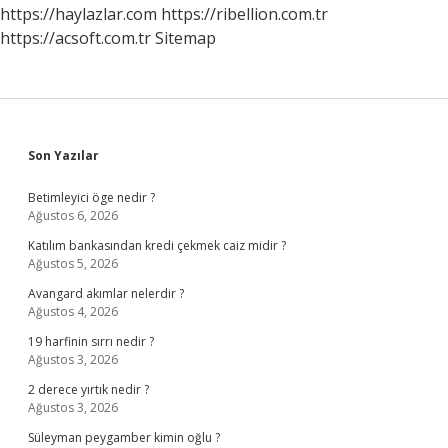
Olayları
https://haylazlar.com
https://ribellion.com.tr
Görülür
https://acsoft.com.tr
Sitemap
Sidebar
Son Yazılar
Betimleyici öge nedir ?
Ağustos 6, 2026
Katılım bankasından kredi çekmek caiz midir ?
Ağustos 5, 2026
Avangard akımlar nelerdir ?
Ağustos 4, 2026
19 harfinin sırrı nedir ?
Ağustos 3, 2026
2 derece yırtık nedir ?
Ağustos 3, 2026
Süleyman peygamber kimin oğlu ?