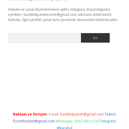
Hukuka ve yasal düzenlemelere aykırı olduğunu düşündüğünüz
içerikleri,
backlinkpanelicomtr@gmail.com
adresine bildirmeniz
halinde, ilgili içerikler yasal süre içerisinde sitemizden kaldırılacaktır.
Arama
riş
Reklam ve İletişim:
E-mail:
backlinkpaneli@gmail.com
Teams:
forumhizmeti@gmail.com
Whatsapp: 0262 606 0 726
Telegram:
@karabul