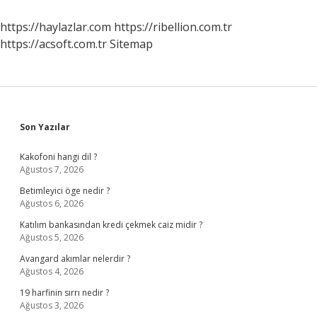
Homozigot
Resesif
https://haylazlar.com
https://ribellion.com.tr
Bir
https://acsoft.com.tr
Sitemap
Bireyle
Çaprazlanmasına
Ne
Denir
Sidebar
Son Yazılar
Kakofoni hangi dil ?
Ağustos 7, 2026
Betimleyici öge nedir ?
Ağustos 6, 2026
Katılım bankasından kredi çekmek caiz midir ?
Ağustos 5, 2026
Avangard akımlar nelerdir ?
Ağustos 4, 2026
19 harfinin sırrı nedir ?
Ağustos 3, 2026