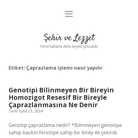
menüyü
Anasayfa
aç
Gizlilik Politikası
Şehir ve Lezzet
Yasal Uyarı
Yerel tatlarla dolu keyifli yolculuk!
Hakkımızda
Etiket:
Çaprazlama işlemi nasıl yapılır
Genotipi Bilinmeyen Bir Bireyin
Homozigot Resesif Bir Bireyle
Çaprazlanmasına Ne Denir
Tarih: Eylül 23, 2024
Genotip çaprazlama nedir? *Bilinmeyen genotipe
sahip baskın fenotipe sahip bir birey ile çekinik