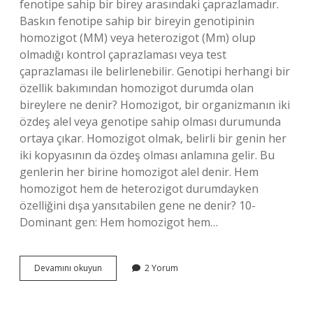
fenotipe sahip bir birey arasındaki çaprazlamadır.
Baskın fenotipe sahip bir bireyin genotipinin
homozigot (MM) veya heterozigot (Mm) olup
olmadığı kontrol çaprazlaması veya test
çaprazlaması ile belirlenebilir. Genotipi herhangi bir
özellik bakımından homozigot durumda olan
bireylere ne denir? Homozigot, bir organizmanın iki
özdeş alel veya genotipe sahip olması durumunda
ortaya çıkar. Homozigot olmak, belirli bir genin her
iki kopyasının da özdeş olması anlamına gelir. Bu
genlerin her birine homozigot alel denir. Hem
homozigot hem de heterozigot durumdayken
özelliğini dışa yansıtabilen gene ne denir? 10-
Dominant gen: Hem homozigot hem…
Genotipi
Devamını okuyun
2 Yorum
Bilinmeyen
Bir
Bireyin