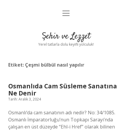
menüyü
Anasayfa
aç
Gizlilik Politikası
Şehir ve Lezzet
Yasal Uyarı
Yerel tatlarla dolu keyifli yolculuk!
Hakkımızda
Etiket:
Çeşmi bülbül nasıl yapılır
Osmanlıda Cam Süsleme Sanatına
Ne Denir
Tarih: Aralık 3, 2024
Osmanlı’da cam sanatının adı nedir? No: 34/1085.
Osmanlı İmparatorluğu’nun Topkapı Sarayı’nda
çalışan en üst düzeyde “Ehl-i Href” olarak bilinen