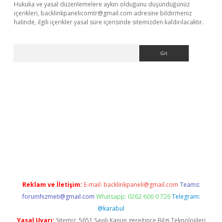
Hukuka ve yasal düzenlemelere aykırı olduğunu düşündüğünüz
içerikleri,
backlinkpanelicomtr@gmail.com
adresine bildirmeniz
halinde, ilgili içerikler yasal süre içerisinde sitemizden kaldırılacaktır.
Arama
riş
Reklam ve İletişim:
E-mail:
backlinkpaneli@gmail.com
Teams:
forumhizmeti@gmail.com
Whatsapp: 0262 606 0 726
Telegram:
@karabul
Yasal Uyarı:
Sitemiz, 5651 Sayılı Kanun gereğince Bilgi Teknolojileri