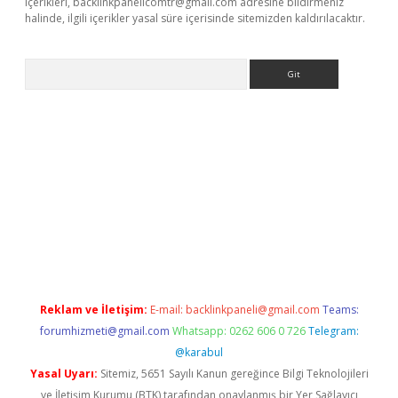
içerikleri,
backlinkpanelicomtr@gmail.com
adresine bildirmeniz
halinde, ilgili içerikler yasal süre içerisinde sitemizden kaldırılacaktır.
Arama
 giriş
Reklam ve İletişim:
E-mail:
backlinkpaneli@gmail.com
Teams:
forumhizmeti@gmail.com
Whatsapp: 0262 606 0 726
Telegram:
@karabul
Yasal Uyarı:
Sitemiz, 5651 Sayılı Kanun gereğince Bilgi Teknolojileri
ve İletişim Kurumu (BTK) tarafından onaylanmış bir Yer Sağlayıcı