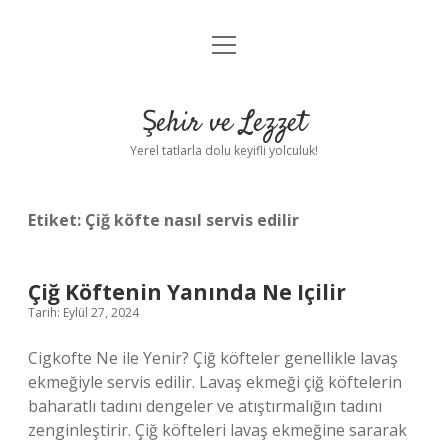
menüyü
Anasayfa
aç
Gizlilik Politikası
Şehir ve Lezzet
Yasal Uyarı
Yerel tatlarla dolu keyifli yolculuk!
Hakkımızda
Etiket:
Çiğ köfte nasıl servis edilir
Çiğ Köftenin Yanında Ne Içilir
Tarih: Eylül 27, 2024
Cigkofte Ne ile Yenir? Çiğ köfteler genellikle lavaş
ekmeğiyle servis edilir. Lavaş ekmeği çiğ köftelerin
baharatlı tadını dengeler ve atıştırmalığın tadını
zenginleştirir. Çiğ köfteleri lavaş ekmeğine sararak