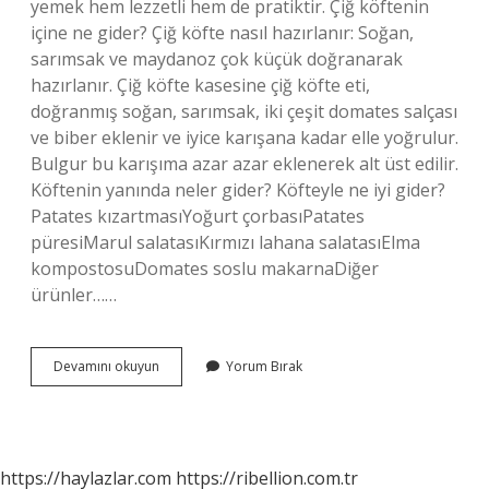
yemek hem lezzetli hem de pratiktir. Çiğ köftenin
içine ne gider? Çiğ köfte nasıl hazırlanır: Soğan,
sarımsak ve maydanoz çok küçük doğranarak
hazırlanır. Çiğ köfte kasesine çiğ köfte eti,
doğranmış soğan, sarımsak, iki çeşit domates salçası
ve biber eklenir ve iyice karışana kadar elle yoğrulur.
Bulgur bu karışıma azar azar eklenerek alt üst edilir.
Köftenin yanında neler gider? Köfteyle ne iyi gider?
Patates kızartmasıYoğurt çorbasıPatates
püresiMarul salatasıKırmızı lahana salatasıElma
kompostosuDomates soslu makarnaDiğer
ürünler……
Çiğ
Devamını okuyun
Yorum Bırak
Köftenin
Yanında
Ne
Içilir
https://haylazlar.com
https://ribellion.com.tr