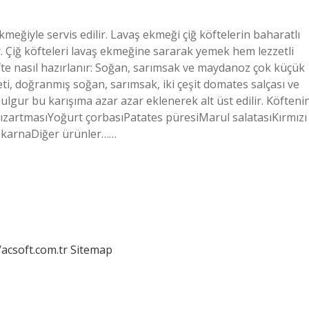
ekmeğiyle servis edilir. Lavaş ekmeği çiğ köftelerin baharatlı
ir. Çiğ köfteleri lavaş ekmeğine sararak yemek hem lezzetli
öfte nasıl hazırlanır: Soğan, sarımsak ve maydanoz çok küçük
eti, doğranmış soğan, sarımsak, iki çeşit domates salçası ve
Bulgur bu karışıma azar azar eklenerek alt üst edilir. Köfteni
 kızartmasıYoğurt çorbasıPatates püresiMarul salatasıKırmızı
akarnaDiğer ürünler……
/acsoft.com.tr
Sitemap