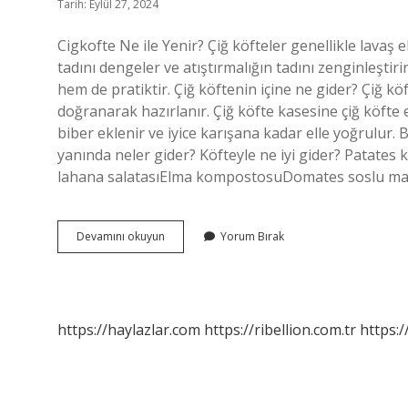
Tarih: Eylül 27, 2024
Cigkofte Ne ile Yenir? Çiğ köfteler genellikle lavaş 
tadını dengeler ve atıştırmalığın tadını zenginleştir
hem de pratiktir. Çiğ köftenin içine ne gider? Çiğ k
doğranarak hazırlanır. Çiğ köfte kasesine çiğ köfte 
biber eklenir ve iyice karışana kadar elle yoğrulur. 
yanında neler gider? Köfteyle ne iyi gider? Patates
lahana salatasıElma kompostosuDomates soslu m
Çiğ
Devamını okuyun
Yorum Bırak
Köftenin
Yanında
Ne
Içilir
https://haylazlar.com
https://ribellion.com.tr
https:/