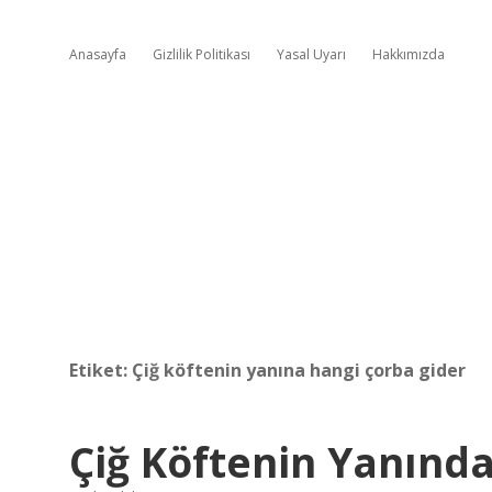
Anasayfa
Gizlilik Politikası
Yasal Uyarı
Hakkımızda
Etiket:
Çiğ köftenin yanına hangi çorba gider
Çiğ Köftenin Yanında 