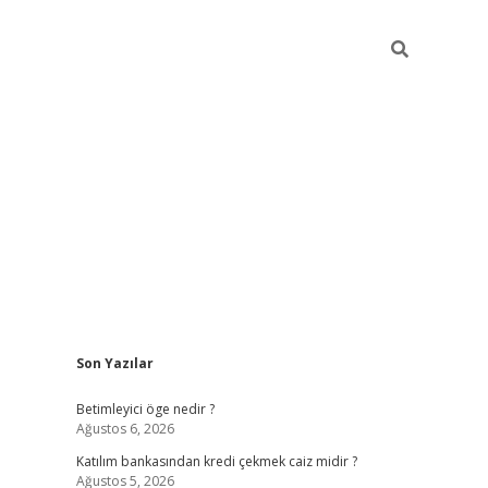
Sidebar
Son Yazılar
tulipbet giriş
Betimleyici öge nedir ?
Ağustos 6, 2026
Katılım bankasından kredi çekmek caiz midir ?
Ağustos 5, 2026