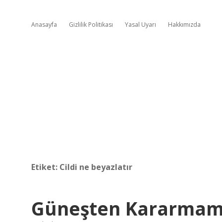
Anasayfa
Gizlilik Politikası
Yasal Uyarı
Hakkımızda
Etiket:
Cildi ne beyazlatır
Güneşten Kararmama