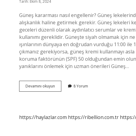
Tarih: Ekim 8, 2024
Güneş kararması nasıl engellenir? Güneş lekelerind
alışkanlık haline getirmek gerekir. Güneş lekeleri k
geceleri düzenli olarak aydınlatıcı serumlar ve kremler 
kullanımı gereklidir. Güneşte siyah olmamak için ne 
ışınlarının dünyaya en doğrudan vurduğu 11:00 ile 16
çıkmanız gerekiyorsa, güneş kremi kullanmayı asla
koruma faktörünün (SPF) 50 olduğundan emin olun.
yanıklarını önlemek için uzman önerileri Güneş…
Güneşten
Devamını okuyun
8 Yorum
Kararmamak
Için
Ne
Yapmalı
https://haylazlar.com
https://ribellion.com.tr
https:/