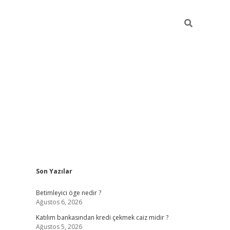
Sidebar
Son Yazılar
tulipbet giriş
Betimleyici öge nedir ?
Ağustos 6, 2026
Katılım bankasından kredi çekmek caiz midir ?
Ağustos 5, 2026