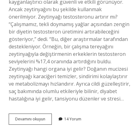
kayganlaştırıcı olarak güvenli ve etkili görünüyor.
Ancak zeytinyağını bu şekilde kullanmak
önerilmiyor. Zeytinyağı testosteronu artırır mı?
“Çalışmamız, tekli doymamış yağlar açısından zengin
bir diyetin testosteron üretimini artırabileceğini
gösteriyor,” dedi. “Bu, diğer araştırmalar tarafından
destekleniyor. Örneğin, bir çalışma tereyağını
zeytinyağıyla değiştirmenin erkeklerin testosteron
seviyelerini %17,4 oranında artırdığını buldu.
Zeytinyağı hangi organa iyi gelir? Doğanın mucizesi
zeytinyağı karaciğeri temizler, sindirimi kolaylaştırır
ve metabolizmayı hızlandırır. Ayrıca cildi güzelleştirir,
saç bakımında olumlu etkileriyle bilinir, diyabet
hastalığına iyi gelir, tansiyonu düzenler ve stresi…
Zeytinyağı
Devamını okuyun
14 Yorum
Sertleşmeye
Iyi
Gelir