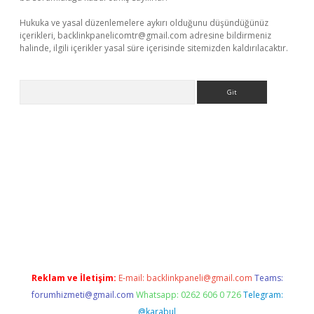
Hukuka ve yasal düzenlemelere aykırı olduğunu düşündüğünüz
içerikleri,
backlinkpanelicomtr@gmail.com
adresine bildirmeniz
halinde, ilgili içerikler yasal süre içerisinde sitemizden kaldırılacaktır.
Arama
riş
Reklam ve İletişim:
E-mail:
backlinkpaneli@gmail.com
Teams:
forumhizmeti@gmail.com
Whatsapp: 0262 606 0 726
Telegram:
@karabul