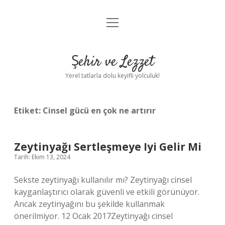
menüyü
Anasayfa
aç
Gizlilik Politikası
Şehir ve Lezzet
Yasal Uyarı
Yerel tatlarla dolu keyifli yolculuk!
Hakkımızda
Etiket:
Cinsel gücü en çok ne artırır
Zeytinyağı Sertleşmeye Iyi Gelir Mi
Tarih: Ekim 13, 2024
Sekste zeytinyağı kullanılır mı? Zeytinyağı cinsel
kayganlaştırıcı olarak güvenli ve etkili görünüyor.
Ancak zeytinyağını bu şekilde kullanmak
önerilmiyor. 12 Ocak 2017Zeytinyağı cinsel