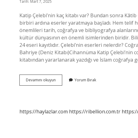
Tarih: Mart 7, 2025
Katip Çelebi’nin kaç kitabı var? Bundan sonra Kâtib
birbiri ardına eserler yaratmaya başladı. Hem telif
önemlileri tarih, coğrafya ve bibliyografya alanların
kültür dünyasının en önemli isimlerinden biridir. Bi
24 eseri kayıtlıdır. Çelebi’nin eserleri nelerdir? C
Bahriye (Deniz Kitabı)Cihannüma Katip Çelebi’nin co
kitabından yararlanarak yazdığı ve İslam coğrafya g
Katip
Devamını okuyun
Yorum Bırak
Çelebinin
Kaç
Tane
Kitabı
Vardır
https://haylazlar.com
https://ribellion.com.tr
https:/