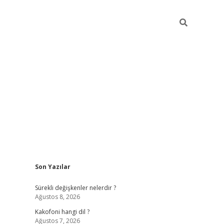
Sidebar
Son Yazılar
tulipbet giriş
Sürekli değişkenler nelerdir ?
Ağustos 8, 2026
Kakofoni hangi dil ?
Ağustos 7, 2026