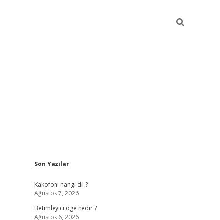
Sidebar
Son Yazılar
tulipbet giriş
Kakofoni hangi dil ?
Ağustos 7, 2026
Betimleyici öge nedir ?
Ağustos 6, 2026