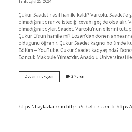
Tarih: Eylül 25, 2024
Çukur Saadet nasıl hamile kaldı? Vartolu, Saadet’e ger
olmadığını sorar ve istediği cevabı geç de olsa alır.
olmadığını söyler. Saadet, Vartolu’nun ellerini tu
Çukur Efsun hamile mi? Lozan’dan dönen anneanne 
olduğunu öğrenir. Çukur Saadet kaçıncı bölümde kur
Bölüm – YouTube. Çukur Saadet kaç yaşında? Boncuk
Boncuk Makbule Yılmaz’dır. Anadolu Üniversitesi İl
Çukur
Devamını okuyun
2 Yorum
Saadet
Hamile
Mi
https://haylazlar.com
https://ribellion.com.tr
https:/