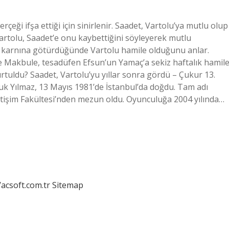
çeği ifşa ettiği için sinirlenir. Saadet, Vartolu’ya mutlu olup
 Vartolu, Saadet’e onu kaybettiğini söyleyerek mutlu
tup karnına götürdüğünde Vartolu hamile olduğunu anlar.
Makbule, tesadüfen Efsun’un Yamaç’a sekiz haftalık hamil
tuldu? Saadet, Vartolu’yu yıllar sonra gördü – Çukur 13.
 Yılmaz, 13 Mayıs 1981’de İstanbul’da doğdu. Tam adı
etişim Fakültesi’nden mezun oldu. Oyunculuğa 2004 yılında…
/acsoft.com.tr
Sitemap