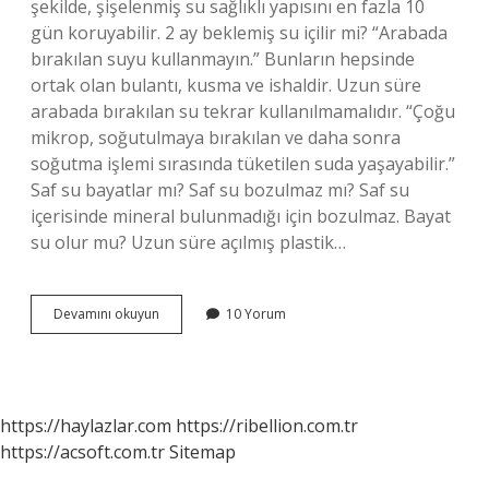
şekilde, şişelenmiş su sağlıklı yapısını en fazla 10
gün koruyabilir. 2 ay beklemiş su içilir mi? “Arabada
bırakılan suyu kullanmayın.” Bunların hepsinde
ortak olan bulantı, kusma ve ishaldir. Uzun süre
arabada bırakılan su tekrar kullanılmamalıdır. “Çoğu
mikrop, soğutulmaya bırakılan ve daha sonra
soğutma işlemi sırasında tüketilen suda yaşayabilir.”
Saf su bayatlar mı? Saf su bozulmaz mı? Saf su
içerisinde mineral bulunmadığı için bozulmaz. Bayat
su olur mu? Uzun süre açılmış plastik…
Doğal
Devamını okuyun
10 Yorum
Su
Bayatlar
Mı
https://haylazlar.com
https://ribellion.com.tr
https://acsoft.com.tr
Sitemap