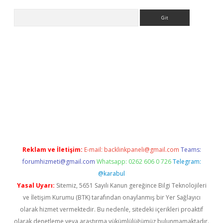
Arama
riş
Reklam ve İletişim:
E-mail:
backlinkpaneli@gmail.com
Teams:
forumhizmeti@gmail.com
Whatsapp: 0262 606 0 726
Telegram:
@karabul
Yasal Uyarı:
Sitemiz, 5651 Sayılı Kanun gereğince Bilgi Teknolojileri
ve İletişim Kurumu (BTK) tarafından onaylanmış bir Yer Sağlayıcı
olarak hizmet vermektedir. Bu nedenle, sitedeki içerikleri proaktif
olarak denetleme veya araştırma yükümlülüğümüz bulunmamaktadır.