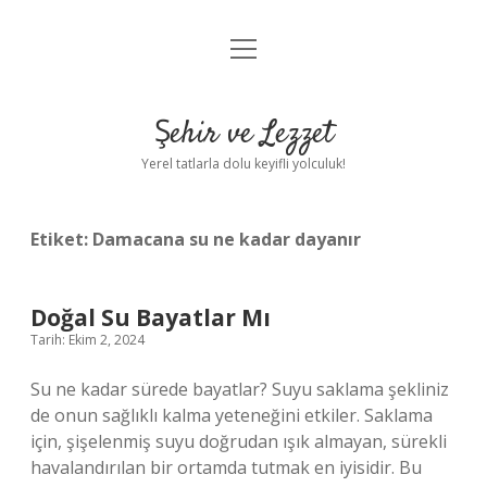
menüyü
Anasayfa
aç
Gizlilik Politikası
Şehir ve Lezzet
Yasal Uyarı
Yerel tatlarla dolu keyifli yolculuk!
Hakkımızda
Etiket:
Damacana su ne kadar dayanır
Doğal Su Bayatlar Mı
Tarih: Ekim 2, 2024
Su ne kadar sürede bayatlar? Suyu saklama şekliniz
de onun sağlıklı kalma yeteneğini etkiler. Saklama
için, şişelenmiş suyu doğrudan ışık almayan, sürekli
havalandırılan bir ortamda tutmak en iyisidir. Bu