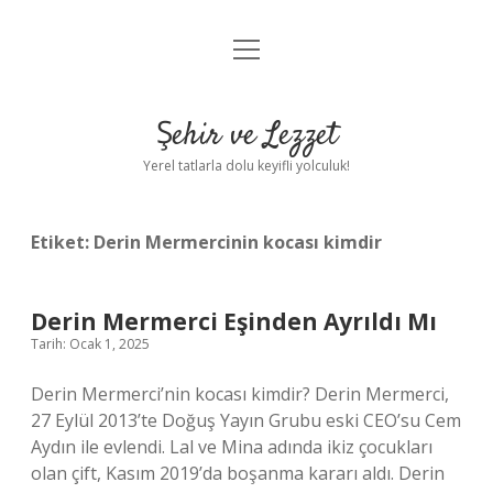
menüyü
Anasayfa
aç
Gizlilik Politikası
Şehir ve Lezzet
Yasal Uyarı
Yerel tatlarla dolu keyifli yolculuk!
Hakkımızda
Etiket:
Derin Mermercinin kocası kimdir
Derin Mermerci Eşinden Ayrıldı Mı
Tarih: Ocak 1, 2025
Derin Mermerci’nin kocası kimdir? Derin Mermerci,
27 Eylül 2013’te Doğuş Yayın Grubu eski CEO’su Cem
Aydın ile evlendi. Lal ve Mina adında ikiz çocukları
olan çift, Kasım 2019’da boşanma kararı aldı. Derin