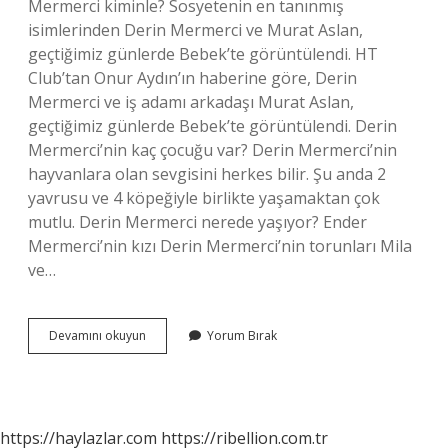
Mermerci kiminle? Sosyetenin en tanınmış
isimlerinden Derin Mermerci ve Murat Aslan,
geçtiğimiz günlerde Bebek’te görüntülendi. HT
Club’tan Onur Aydın’ın haberine göre, Derin
Mermerci ve iş adamı arkadaşı Murat Aslan,
geçtiğimiz günlerde Bebek’te görüntülendi. Derin
Mermerci’nin kaç çocuğu var? Derin Mermerci’nin
hayvanlara olan sevgisini herkes bilir. Şu anda 2
yavrusu ve 4 köpeğiyle birlikte yaşamaktan çok
mutlu. Derin Mermerci nerede yaşıyor? Ender
Mermerci’nin kızı Derin Mermerci’nin torunları Mila
ve…
Derin
Devamını okuyun
Yorum Bırak
Mermerci
Eşinden
Ayrıldı
Mı
https://haylazlar.com
https://ribellion.com.tr