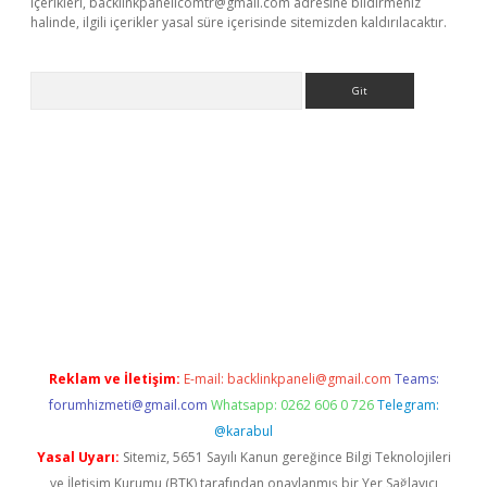
içerikleri,
backlinkpanelicomtr@gmail.com
adresine bildirmeniz
halinde, ilgili içerikler yasal süre içerisinde sitemizden kaldırılacaktır.
Arama
riş
Reklam ve İletişim:
E-mail:
backlinkpaneli@gmail.com
Teams:
forumhizmeti@gmail.com
Whatsapp: 0262 606 0 726
Telegram:
@karabul
Yasal Uyarı:
Sitemiz, 5651 Sayılı Kanun gereğince Bilgi Teknolojileri
ve İletişim Kurumu (BTK) tarafından onaylanmış bir Yer Sağlayıcı