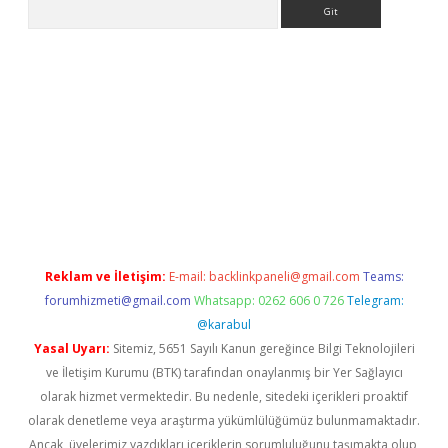
Arama
riş
Reklam ve İletişim:
E-mail:
backlinkpaneli@gmail.com
Teams:
forumhizmeti@gmail.com
Whatsapp: 0262 606 0 726
Telegram:
@karabul
Yasal Uyarı:
Sitemiz, 5651 Sayılı Kanun gereğince Bilgi Teknolojileri
ve İletişim Kurumu (BTK) tarafından onaylanmış bir Yer Sağlayıcı
olarak hizmet vermektedir. Bu nedenle, sitedeki içerikleri proaktif
olarak denetleme veya araştırma yükümlülüğümüz bulunmamaktadır.
Ancak, üyelerimiz yazdıkları içeriklerin sorumluluğunu taşımakta olup,