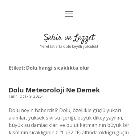
menüyü
Anasayfa
aç
Gizlilik Politikası
Şehir ve Lezzet
Yasal Uyarı
Yerel tatlarla dolu keyifli yolculuk!
Hakkımızda
Etiket:
Dolu hangi sıcaklıkta olur
Dolu Meteoroloji Ne Demek
Tarih: Ocak 9, 2025
Dolu neyin habercisi? Dolu, özellikle güçlü yukarı
akımlar, yüksek sıvı su içeriği, büyük dikey yayılım,
büyük su damlacıkları ve bulut katmanının büyük bir
kısmının sıcaklığının 0 °C (32 °F) altında olduğu güçlü