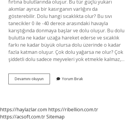
fırtına bulutlarında oluşur. Bu tür güçlü yukarı
akımlar ayrıca bir kasırganın varlığını da
gösterebilir. Dolu hangi sıcaklıkta olur? Bu sıvı
tanecikler 0 ile -40 derece arasındaki havayla
karıştığında donmaya başlar ve dolu oluşur. Bu dolu
bulutta ne kadar uzağa hareket ederse ve sıcaklık
farkı ne kadar büyük olursa dolu üzerinde o kadar
fazla katman oluşur. Çok dolu yağarsa ne olur? Çok
şiddetli dolu sadece meyveleri yok etmekle kalmaz,…
Dolu
Devamını okuyun
Yorum Bırak
Meteoroloji
Ne
Demek
https://haylazlar.com
https://ribellion.com.tr
https://acsoft.com.tr
Sitemap