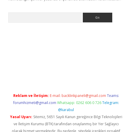
Arama
riş
Reklam ve İletişim:
E-mail:
backlinkpaneli@gmail.com
Teams:
forumhizmeti@gmail.com
Whatsapp: 0262 606 0 726
Telegram:
@karabul
Yasal Uyarı:
Sitemiz, 5651 Sayılı Kanun gereğince Bilgi Teknolojileri
ve İletişim Kurumu (BTK) tarafından onaylanmış bir Yer Sağlayıcı
olarak hizmet vermektedir. Bu nedenle, sitedeki içerikleri proaktif