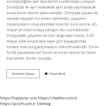
evrimleştiğine dair teorilerini Londra’daki Linnean
Society’de iki ayrı makalede aynı anda yayınlayarak
buna evrim teorisi adını verdiler. Dünyada yaşam ilk
nerede başladı? En erken tahminler, yaşamın
okyanusların oluşumundan kısa bir süre sonra, 4,5
milyar yıl önce ortaya çıktığını ileri sürmektedir.
Dünya’daki yaşamın en eski doğrudan kanıtı, 3,47
milyar yıllık Avustralya tepe çört kayaçlarında
biriken mikroorganizmaların mikrofosilleridir. Evrim
%100 kanıtlandı mı? Evrim ve evrim teorisi iki farklı
kavramdır. Evrim, burada…
Evrim
Devamını okuyun
Yorum Bırak
Nerede
Başladı
https://haylazlar.com
https://ribellion.com.tr
https://acsoft.com.tr
Sitemap