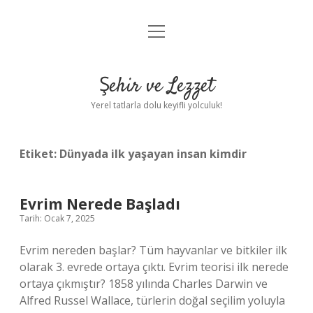
menüyü
Anasayfa
aç
Gizlilik Politikası
Şehir ve Lezzet
Yasal Uyarı
Yerel tatlarla dolu keyifli yolculuk!
Hakkımızda
Etiket:
Dünyada ilk yaşayan insan kimdir
Evrim Nerede Başladı
Tarih: Ocak 7, 2025
Evrim nereden başlar? Tüm hayvanlar ve bitkiler ilk
olarak 3. evrede ortaya çıktı. Evrim teorisi ilk nerede
ortaya çıkmıştır? 1858 yılında Charles Darwin ve
Alfred Russel Wallace, türlerin doğal seçilim yoluyla