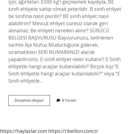
için, ağırlıkları 3.500 kg’ı geçmemek kaydıyla, BE
sınıfı ehliyete sahip olmak yeterlidir. B sınıfı ehliyet
be sınıfına nasıl çevrilir? BE sınıfı ehliyet nasıl
alabilirim? Mevcut ehliyet süresiz olarak geri
alınamaz. Be ehliyeti nereden alınır? SÜRÜCÜ
BELGESİ BAŞVURUSU Başvurunuzu, belirlenen
tarihte İlçe Nüfus Müdürlüğüne giderek,
sıramatikten SERİ NUMARANIZI alarak
yapabilirsiniz. E-sinifi ehliyet neler kullanır? E Sınıfı
ehliyetle hangi araçlar kullanılabilir? Birçok kişi “E
Sınıfı ehliyetle hangi araçlar kullanılabilir?” veya “E
Sınıfı ehliyetle…
Be
Devamını okuyun
8 Yorum
Sınıfı
Ehliyet
Ne
Demek
https://haylazlar.com
https://ribellion.com.tr