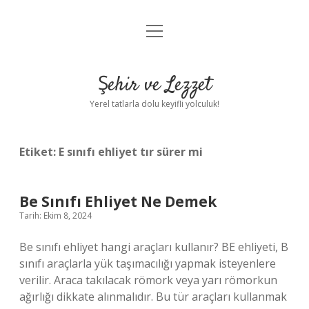
menüyü
Anasayfa
aç
Gizlilik Politikası
Şehir ve Lezzet
Yasal Uyarı
Yerel tatlarla dolu keyifli yolculuk!
Hakkımızda
Etiket:
E sınıfı ehliyet tır sürer mi
Be Sınıfı Ehliyet Ne Demek
Tarih: Ekim 8, 2024
Be sınıfı ehliyet hangi araçları kullanır? BE ehliyeti, B
sınıfı araçlarla yük taşımacılığı yapmak isteyenlere
verilir. Araca takılacak römork veya yarı römorkun
ağırlığı dikkate alınmalıdır. Bu tür araçları kullanmak