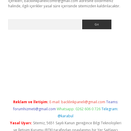
içerikleri,
backlinkpanelicomtr@gmail.com
adresine bildirmeniz
halinde, ilgili içerikler yasal süre içerisinde sitemizden kaldırılacaktır.
Arama
riş
Reklam ve İletişim:
E-mail:
backlinkpaneli@gmail.com
Teams:
forumhizmeti@gmail.com
Whatsapp: 0262 606 0 726
Telegram:
@karabul
Yasal Uyarı:
Sitemiz, 5651 Sayılı Kanun gereğince Bilgi Teknolojileri
ve İletişim Kurumu (BTK) tarafından onaylanmış bir Yer Sağlayıcı