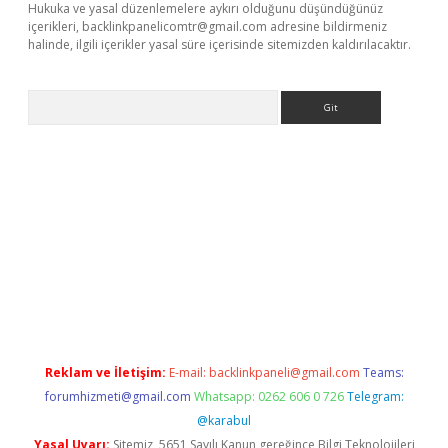
Hukuka ve yasal düzenlemelere aykırı olduğunu düşündüğünüz
içerikleri,
backlinkpanelicomtr@gmail.com
adresine bildirmeniz
halinde, ilgili içerikler yasal süre içerisinde sitemizden kaldırılacaktır.
Arama
riş
Reklam ve İletişim:
E-mail:
backlinkpaneli@gmail.com
Teams:
forumhizmeti@gmail.com
Whatsapp: 0262 606 0 726
Telegram:
@karabul
Yasal Uyarı:
Sitemiz, 5651 Sayılı Kanun gereğince Bilgi Teknolojileri