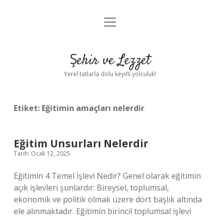
menüyü
Anasayfa
aç
Gizlilik Politikası
Şehir ve Lezzet
Yasal Uyarı
Yerel tatlarla dolu keyifli yolculuk!
Hakkımızda
Etiket:
Eğitimin amaçları nelerdir
Eğitim Unsurları Nelerdir
Tarih: Ocak 12, 2025
Eğitimin 4 Temel İşlevi Nedir? Genel olarak eğitimin
açık işlevleri şunlardır: Bireysel, toplumsal,
ekonomik ve politik olmak üzere dört başlık altında
ele alınmaktadır. Eğitimin birincil toplumsal işlevi