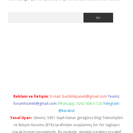
Arama
iriş
Reklam ve İletişim:
E-mail:
backlinkpaneli@gmail.com
Teams:
forumhizmeti@gmail.com
Whatsapp: 0262 606 0 726
Telegram:
@karabul
Yasal Uyarı:
Sitemiz, 5651 Sayılı Kanun gereğince Bilgi Teknolojileri
ve İletişim Kurumu (BTK) tarafından onaylanmış bir Yer Sağlayıcı
olarak hizmet vermektedir. Bu nedenle, sitedeki içerikleri proaktif