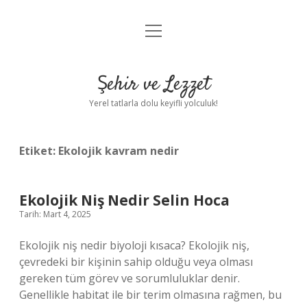
menüyü
Anasayfa
aç
Gizlilik Politikası
Şehir ve Lezzet
Yasal Uyarı
Yerel tatlarla dolu keyifli yolculuk!
Hakkımızda
Etiket:
Ekolojik kavram nedir
Ekolojik Niş Nedir Selin Hoca
Tarih: Mart 4, 2025
Ekolojik niş nedir biyoloji kısaca? Ekolojik niş,
çevredeki bir kişinin sahip olduğu veya olması
gereken tüm görev ve sorumluluklar denir.
Genellikle habitat ile bir terim olmasına rağmen, bu